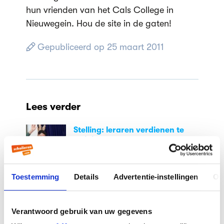
hun vrienden van het Cals College in
Nieuwegein. Hou de site in de gaten!
Gepubliceerd op 25 maart 2011
Lees verder
Stelling: leraren verdienen te
weinig
Toestemming
Details
Advertentie-instellingen
Ov
Studiekeuze in AI-tijdperk:
'Uiteindelijk gaat het om
persoonlijke interesses'
Verantwoord gebruik van uw gegevens