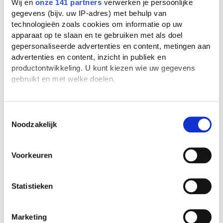
Wij en
onze 141 partners
verwerken je persoonlijke
TeamNL strijdt om de wereldtitel
gegevens (bijv. uw IP-adres) met behulp van
in debatteren
technologieën zoals cookies om informatie op uw
apparaat op te slaan en te gebruiken met als doel
gepersonaliseerde advertenties en content, metingen aan
advertenties en content, inzicht in publiek en
productontwikkeling. U kunt kiezen wie uw gegevens
Populaire blogs
gebruikt en met welke doelen.
Als u het toestaat, willen we ook graag:
Van studiefinanciering tot DigiD:
jouw 18+-checklist
Informatie verzamelen over uw geografische
Toestemmingsselectie
Noodzakelijk
locatie, die tot een paar meter nauwkeurig kan zijn
Uw apparaat identificeren door het actief te
scannen op specifieke eigenschappen (fingerprinting)
Stelling: leraren verdienen te
Voorkeuren
Lees meer over hoe uw persoonlijke gegevens worden
weinig
verwerkt en stel uw voorkeuren in het
detailgedeelte
in.
U kunt uw toestemming op elk moment wijzigen of
Statistieken
intrekken in de Cookieverklaring.
We gebruiken cookies om content en advertenties te
Marketing