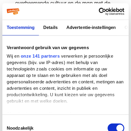
overheersende cultuur en de man met de
piercing hoort bij de subcultuur. Een
subcultuur is een cultuur, dat afwijkt van
een overheersende cultuur.
Toestemming
Details
Advertentie-instellingen
Ov
Omgeving:
Verantwoord gebruik van uw gegevens
De omgeving waar je in woont heeft heel
Wij en
onze 141 partners
verwerken je persoonlijke
wat invloed over hoe jij je later zult
gegevens (bijv. uw IP-adres) met behulp van
gedragen. Denk bijvoorbeeld aan de
technologieën zoals cookies om informatie op uw
opvoeding die je mee krijgt. Als je
apparaat op te slaan en te gebruiken met als doel
bijvoorbeeld altijd hoort dat antilianen lui
gepersonaliseerde advertenties en content, metingen aan
advertenties en content, inzicht in publiek en
zijn of dat turken stinken, dan ga je dat je
productontwikkeling. U kunt kiezen wie uw gegevens
hele leven lang blijven denken, wat
gebruikt en met welke doelen.
uiteindelijk leidt tot discriminatie.
Als u het toestaat, willen we ook graag:
5.
Informatie verzamelen over uw geografische
Toestemmingsselectie
Noodzakelijk
locatie, die tot een paar meter nauwkeurig kan zijn
Discriminatie