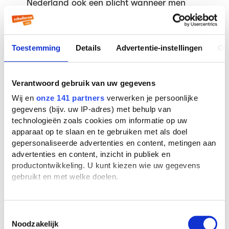
Nederland ook een plicht wanneer men
daartoe in staat geacht wordt. Ik ben
daarom van mening dat arbeid feitelijk
een recht is. Iedereen heeft recht op
Toestemming
Details
Advertentie-instellingen
Ov
arbeid, maar de plicht zich
arbeidsgeschikt te maken en houden,
Verantwoord gebruik van uw gegevens
bijvoorbeeld door zich verder te
Wij en
onze 141 partners
verwerken je persoonlijke
ontwikkelen, flexibel inzetbaar te zijn.
gegevens (bijv. uw IP-adres) met behulp van
Moet men werken? En waarom? Ik vind
technologieën zoals cookies om informatie op uw
persoonlijk niet dat men moet werken,
apparaat op te slaan en te gebruiken met als doel
gepersonaliseerde advertenties en content, metingen aan
omdat ieder mens het recht heeft haar/zijn
advertenties en content, inzicht in publiek en
leven zo in te richten als men wenst. Ik ben
productontwikkeling. U kunt kiezen wie uw gegevens
echter wel van mening dat niet werken uit
gebruikt en met welke doelen.
eigen keuze niet ten lasten van anderen
Als u het toestaat, willen we ook graag:
moet zijn.
Informatie verzamelen over uw geografische
Toestemmingsselectie
Het èchte werk:
Wat is er belangrijk aan
Noodzakelijk
locatie, die tot een paar meter nauwkeurig kan zijn