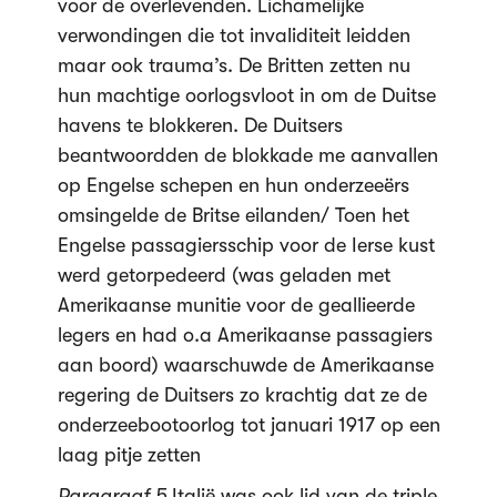
voor de overlevenden. Lichamelijke
verwondingen die tot invaliditeit leidden
maar ook trauma’s. De Britten zetten nu
hun machtige oorlogsvloot in om de Duitse
havens te blokkeren. De Duitsers
beantwoordden de blokkade me aanvallen
op Engelse schepen en hun onderzeeërs
omsingelde de Britse eilanden/ Toen het
Engelse passagiersschip voor de Ierse kust
werd getorpedeerd (was geladen met
Amerikaanse munitie voor de geallieerde
legers en had o.a Amerikaanse passagiers
aan boord) waarschuwde de Amerikaanse
regering de Duitsers zo krachtig dat ze de
onderzeebootoorlog tot januari 1917 op een
laag pitje zetten
Paragraaf 5
Italië was ook lid van de triple