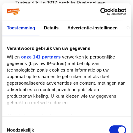
Turkse rijk. In 1917 brak in Rusland een
revolutie uit. Tsaar Nicolaas II werd
afgezet/ De nieuwe communistische
machthebber Lenin sloor in maart 1918 de
Toestemming
Details
Advertentie-instellingen
Ov
vrede van Brest-Litovsk. (=Vrede gesloten
tussen Rusland en Duitsland eerst met
Verantwoord gebruik van uw gegevens
landen in West Europa en vervolgens met
Wij en
onze 141 partners
verwerken je persoonlijke
die in Oost Europa afrekende om zo een
gegevens (bijv. uw IP-adres) met behulp van
tweefronten oorlog te vermijden.) Begin
technologieën zoals cookies om informatie op uw
1917 kondigde de Duitse legerleiding een
apparaat op te slaan en te gebruiken met als doel
onbeperkte duikbootoorlog (=Duikboten
gepersonaliseerde advertenties en content, metingen aan
advertenties en content, inzicht in publiek en
vallen elk schip aan waarvan vermoed
productontwikkeling. U kunt kiezen wie uw gegevens
wordt dat het voor de vijand vaart) af. De
gebruikt en met welke doelen.
onderzeeërs gingen nu ook Amerikaanse
schepen torpederen. De dood van vele
Als u het toestaat, willen we ook graag:
Amerikaanse schepelingen leidde tot een
Informatie verzamelen over uw geografische
Toestemmingsselectie
Noodzakelijk
locatie, die tot een paar meter nauwkeurig kan zijn
omslag in de publieke opinie van de VS en