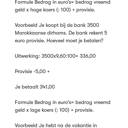
Formule Bedrag in euro’s= bedrag vreemd
geld x hoge koers (: 100) + provisie.
Voorbeeld Je koopt bij de bank 3500
Marokkaanse dirhams. De bank rekent 5
euro provisie. Hoeveel moet je betalen?
Uitwerking: 3500x9,60:100= 336,00
Provisie -5,00 +
Je betaalt 341,00
Formule Bedrag in euro’s= bedrag vreemd
geld x lage koers (: 100) + provisie.
Voorbeeld Je hebt na de vakantie in