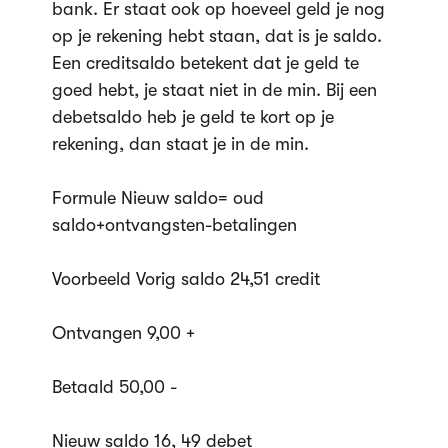
bank. Er staat ook op hoeveel geld je nog
op je rekening hebt staan, dat is je saldo.
Een creditsaldo betekent dat je geld te
goed hebt, je staat niet in de min. Bij een
debetsaldo heb je geld te kort op je
rekening, dan staat je in de min.
Formule Nieuw saldo= oud
saldo+ontvangsten-betalingen
Voorbeeld Vorig saldo 24,51 credit
Ontvangen 9,00 +
Betaald 50,00 -
Nieuw saldo 16, 49 debet