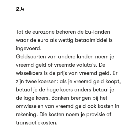
2.4
Tot de eurozone behoren de Eu-landen
waar de euro als wettig betaalmiddel is
ingevoerd.
Geldsoorten van andere landen noem je
vreemd geld of vreemde valuta’s. De
wisselkoers is de prijs van vreemd geld. Er
zijn twee koersen: als je vreemd geld koopt,
betaal je de hoge koers anders betaal je
de lage koers. Banken brengen bij het
omwisselen van vreemd geld ook kosten in
rekening. Die kosten noem je provisie of
transactiekosten.