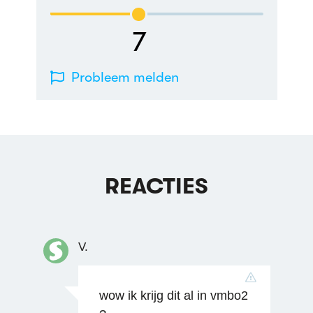
7
Probleem melden
REACTIES
V.
wow ik krijg dit al in vmbo2