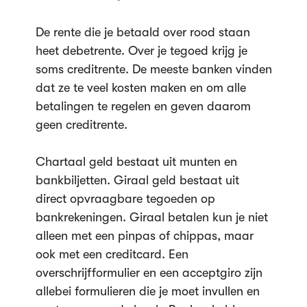
De rente die je betaald over rood staan
heet debetrente. Over je tegoed krijg je
soms creditrente. De meeste banken vinden
dat ze te veel kosten maken en om alle
betalingen te regelen en geven daarom
geen creditrente.
Chartaal geld bestaat uit munten en
bankbiljetten. Giraal geld bestaat uit
direct opvraagbare tegoeden op
bankrekeningen. Giraal betalen kun je niet
alleen met een pinpas of chippas, maar
ook met een creditcard. Een
overschrijfformulier en een acceptgiro zijn
allebei formulieren die je moet invullen en