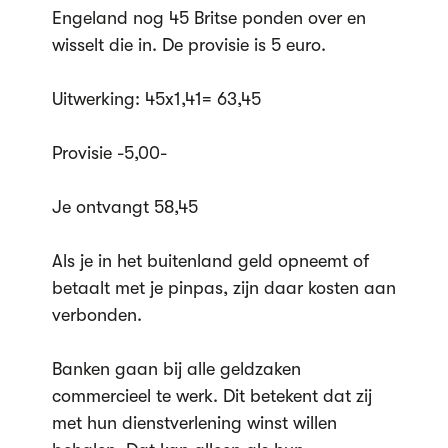
Engeland nog 45 Britse ponden over en
wisselt die in. De provisie is 5 euro.
Uitwerking: 45x1,41= 63,45
Provisie -5,00-
Je ontvangt 58,45
Als je in het buitenland geld opneemt of
betaalt met je pinpas, zijn daar kosten aan
verbonden.
Banken gaan bij alle geldzaken
commercieel te werk. Dit betekent dat zij
met hun dienstverlening winst willen