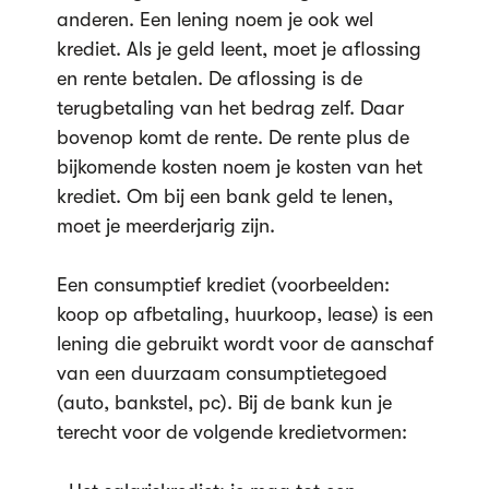
anderen. Een lening noem je ook wel
krediet. Als je geld leent, moet je aflossing
en rente betalen. De aflossing is de
terugbetaling van het bedrag zelf. Daar
bovenop komt de rente. De rente plus de
bijkomende kosten noem je kosten van het
krediet. Om bij een bank geld te lenen,
moet je meerderjarig zijn.
Een consumptief krediet (voorbeelden:
koop op afbetaling, huurkoop, lease) is een
lening die gebruikt wordt voor de aanschaf
van een duurzaam consumptietegoed
(auto, bankstel, pc). Bij de bank kun je
terecht voor de volgende kredietvormen: