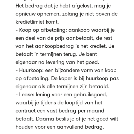
Het bedrag dat je hebt afgelost, mag je
opnieuw opnemen, zolang je niet boven de
kredietlimiet komt.
- Koop op afbetaling: aankoop waarbij je
een deel van de prijs aanbetaalt, de rest
van het aankoopbedrag is het krediet. Je
betaalt in termijnen terug. Je bent
eigenaar na levering van het goed.
- Huurkoop: een bijzondere vorm van koop
op afbetaling. De koper is bij huurkoop pas
eigenaar als alle termijnen zijn betaald.
- Lease: lening voor een gebruiksgoed,
waarbij je tijdens de looptijd van het
contract een vast bedrag per maand
betaalt. Daarna beslis je of je het goed wilt
houden voor een aanvullend bedrag.