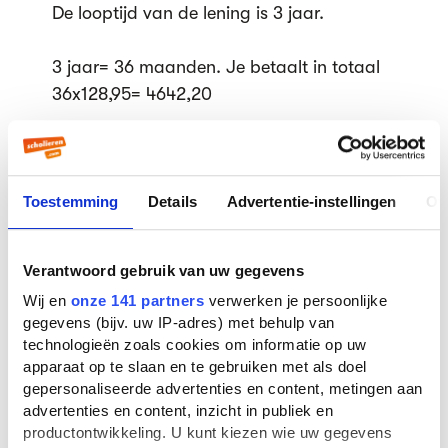
De looptijd van de lening is 3 jaar.
3 jaar= 36 maanden. Je betaalt in totaal
36x128,95= 4642,20
De lening was 4000,00 -
Kredietkosten 642,20
Toestemming
Details
Advertentie-instellingen
Ov
Bij een koop op afbetaling moet je vaak
Verantwoord gebruik van uw gegevens
een deel van de prijs aanbetalen. De rest
Wij en
onze 141 partners
verwerken je persoonlijke
van het aankoopbedrag is het krediet. Je
gegevens (bijv. uw IP-adres) met behulp van
betaalt in termijnen terug. Meteen bij
technologieën zoals cookies om informatie op uw
levering van het goed ben je eigenaar.
apparaat op te slaan en te gebruiken met als doel
gepersonaliseerde advertenties en content, metingen aan
advertenties en content, inzicht in publiek en
Huurkoop is een bijzondere vorm van koop
productontwikkeling. U kunt kiezen wie uw gegevens
op afbetaling. De koper is pas een