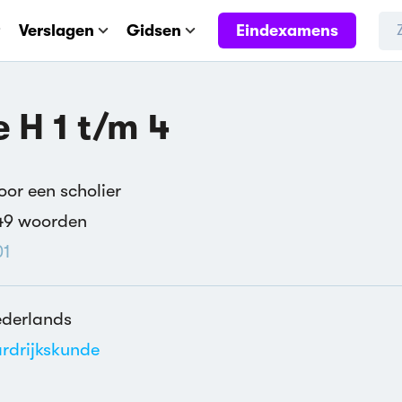
Eindexamens
Verslagen
Gidsen
 H 1 t/m 4
or een scholier
49 woorden
01
derlands
rdrijkskunde