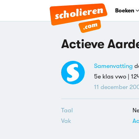
Boeken
Actieve Aarde
Samenvatting
do
5e klas vwo |
12
11 december 20
Taal
Ne
Vak
Aa