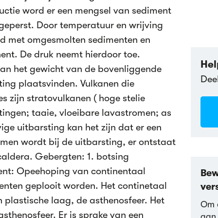
uctie word er een mengsel van sediment
 geperst. Door temperatuur en wrijving
d met omgesmolten sedimenten en
nt. De druk neemt hierdoor toe.
Hel
dan het gewicht van de bovenliggende
Dee
sting plaatsvinden. Vulkanen die
 zijn stratovulkanen ( hoge stelie
tingen; taaie, vloeibare lavastromen; as
ge uitbarsting kan het zijn dat er een
en wordt bij de uitbarsting, er ontstaat
caldera. Gebergten: 1. botsing
nent: Opeehoping van continentaal
Bew
nten geplooit worden. Het continetaal
ver
 plastische laag, de asthenosfeer. Het
Om d
 asthenosfeer. Er is sprake van een
aan 