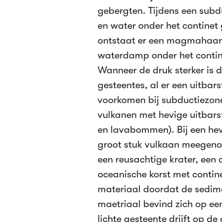
gebergten. Tijdens een subd
en water onder het continet
ontstaat er een magmahaar
waterdamp onder het contine
Wanneer de druk sterker is 
gesteentes, al er een uitbar
voorkomen bij subductiezones
vulkanen met hevige uitbars
en lavabommen). Bij een hevi
groot stuk vulkaan meegenom
een reusachtige krater, een 
oceanische korst met conti
materiaal doordat de sedime
maetriaal bevind zich op een
lichte gesteente drijft op de