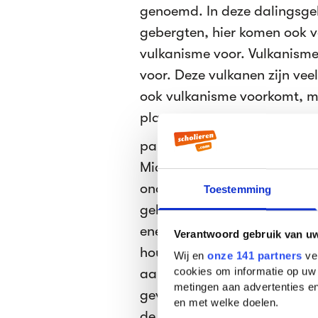
genoemd. In deze dalingsge
gebergten, hier komen ook 
vulkanisme voor. Vulkanism
voor. Deze vulkanen zijn veel
ook vulkanisme voorkomt, m
plaatgrenzen.
par 2.2
Mid-oceanische ruggen kome
onder de aardmantel omhoo
Toestemming
gelegen stroming van gestee
energie die ervoor nodig is
Verantwoord gebruik van u
houden, komt vrij bij afbraa
Wij en
onze 141 partners
ver
cookies om informatie op uw 
aardkorst. Op de mid-ocean
metingen aan advertenties en
gevormd. In subductiezones v
en met welke doelen.
de oceanische plaat duikt hi