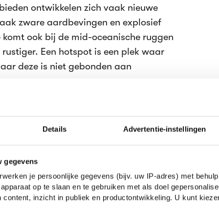
bieden ontwikkelen zich vaak nieuwe
vaak zware aardbevingen en explosief
e komt ook bij de mid-oceanische ruggen
 rustiger. Een hotspot is een plek waar
aar deze is niet gebonden aan
n voor daar waar heet gesteente van
g komt. Deze onder de aardkorst
Details
Advertentie-instellingen
nte heet een convectiestroom. De
 om deze stromingen in beweging te
w gegevens
k van radioactief materiaal in de
werken je persoonlijke gegevens (bijv. uw IP-adres) met behulp
apparaat op te slaan en te gebruiken met als doel gepersonalise
ische rug wordt ook nieuwe aardkorst
 content, inzicht in publiek en productontwikkeling. U kunt kiez
erdwijnt aardkorst, dit is bij troggen,
erbij onder de continentale plaat Hierbij