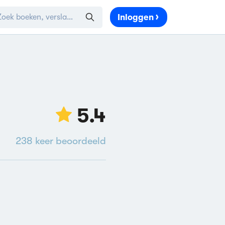
Inloggen
5.4
238
keer beoordeeld