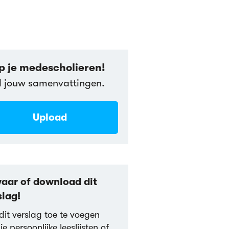
p je medescholieren!
l jouw samenvattingen.
Upload
aar of download dit
slag!
it verslag toe te voegen
je persoonlijke leeslijsten of