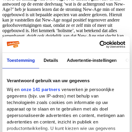
antwoord op de eerste deelvraag ‘wat is de achtergrond van New-
Age?’ heb je kunnen lezen dat de stroming New-Age min of meer
opgebouwd is uit bepaalde aspecten van andere geloven. Hieruit
kan je vaststellen dat New-Age nogal positief tegenover andere
geloofsovertuigingen staat, omdat ze er zelf min of meer uit
opgebouwd is. Het kenmerk ‘holisme’, wat betekend dat alles
samenhangt, duidt ook duidelijk aan dat New-Age niet slecht kan
denken over andere geloven, omdat hun eigen geloof samenhangt
met de meeste andere geloven. New-Age wil alle godsdiensten
gelijkwaardig behandelen. Ze zien hun eigen geloofsovertuiging niet
als de beste van alle overtuigingen, maar vinden dat het ieders eigen
Toestemming
Details
Advertentie-instellingen
Ov
keuze is waar ze in geloven.
Hoe denkt de kerk over New-Age?
De New-Age beweging is
voor bepaalde groepen christenen zo ongeveer het meest
Verantwoord gebruik van uw gegevens
bedreigende en slechte wat er bestaat. In sommige kerken is men
zeer radicaal tegen alles wat lijkt op New-Age. Ze zien de
Wij en
onze 141 partners
verwerken je persoonlijke
ontwikkeling van
gegevens (bijv. uw IP-adres) met behulp van
New-Age als afkomstig van de duivel, die op deze wijze mensen tot
technologieën zoals cookies om informatie op uw
zich probeert te trekken, en daardoor de wereld in zijn macht zou
apparaat op te slaan en te gebruiken met als doel
krijgen. Ze ontkennen iedere relatie tussen de New-Age gedachten
en bijbelse gedachten, terwijl die relatie toch duidelijk aanwezig is.
gepersonaliseerde advertenties en content, metingen aan
Deze felle kritiek op de New-Age beweging komt voort uit het
advertenties en content, inzicht in publiek en
duidelijk aanwezige ‘verstandelijk geloof’ in de kerk. Dat wil
productontwikkeling. U kunt kiezen wie uw gegevens
zeggen dat dit geloof maar een uitleg van de geloofszaken