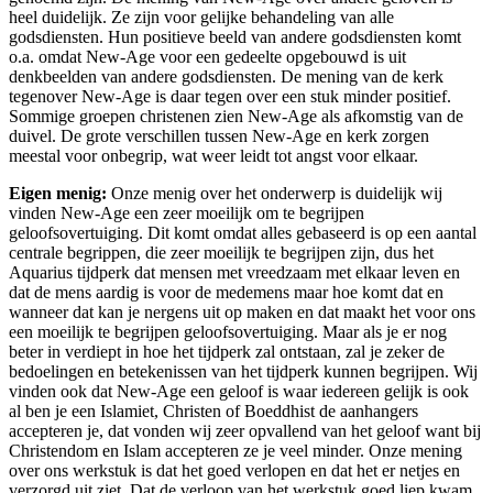
heel duidelijk. Ze zijn voor gelijke behandeling van alle
godsdiensten. Hun positieve beeld van andere godsdiensten komt
o.a. omdat New-Age voor een gedeelte opgebouwd is uit
denkbeelden van andere godsdiensten. De mening van de kerk
tegenover New-Age is daar tegen over een stuk minder positief.
Sommige groepen christenen zien New-Age als afkomstig van de
duivel. De grote verschillen tussen New-Age en kerk zorgen
meestal voor onbegrip, wat weer leidt tot angst voor elkaar.
Eigen menig:
Onze menig over het onderwerp is duidelijk wij
vinden New-Age een zeer moeilijk om te begrijpen
geloofsovertuiging. Dit komt omdat alles gebaseerd is op een aantal
centrale begrippen, die zeer moeilijk te begrijpen zijn, dus het
Aquarius tijdperk dat mensen met vreedzaam met elkaar leven en
dat de mens aardig is voor de medemens maar hoe komt dat en
wanneer dat kan je nergens uit op maken en dat maakt het voor ons
een moeilijk te begrijpen geloofsovertuiging. Maar als je er nog
beter in verdiept in hoe het tijdperk zal ontstaan, zal je zeker de
bedoelingen en betekenissen van het tijdperk kunnen begrijpen. Wij
vinden ook dat New-Age een geloof is waar iedereen gelijk is ook
al ben je een Islamiet, Christen of Boeddhist de aanhangers
accepteren je, dat vonden wij zeer opvallend van het geloof want bij
Christendom en Islam accepteren ze je veel minder. Onze mening
over ons werkstuk is dat het goed verlopen en dat het er netjes en
verzorgd uit ziet. Dat de verloop van het werkstuk goed liep kwam