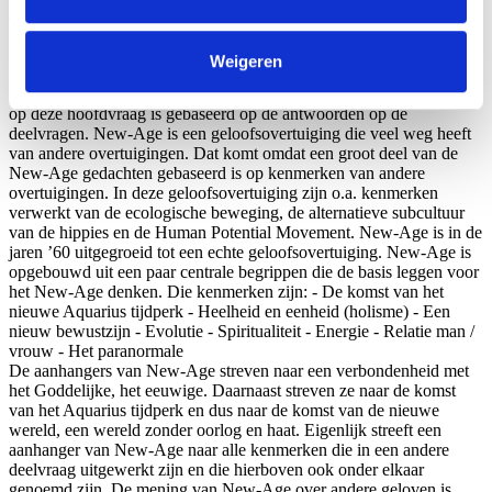
(ontkerkelijking) optreedt in Nederland.
We werken samen met
63 derden
die uw gegevens
Conclusie
In onze conclusie werken we het antwoord op de
kunnen ontvangen en verwerken.
Weigeren
hoofdvraag uit. De hoofdvraag luidt ‘Wat voor soort
geloofsovertuiging is New-Age en wat houdt het in?’ Het antwoord
op deze hoofdvraag is gebaseerd op de antwoorden op de
deelvragen. New-Age is een geloofsovertuiging die veel weg heeft
van andere overtuigingen. Dat komt omdat een groot deel van de
New-Age gedachten gebaseerd is op kenmerken van andere
overtuigingen. In deze geloofsovertuiging zijn o.a. kenmerken
verwerkt van de ecologische beweging, de alternatieve subcultuur
van de hippies en de Human Potential Movement. New-Age is in de
jaren ’60 uitgegroeid tot een echte geloofsovertuiging. New-Age is
opgebouwd uit een paar centrale begrippen die de basis leggen voor
het New-Age denken. Die kenmerken zijn: - De komst van het
nieuwe Aquarius tijdperk - Heelheid en eenheid (holisme) - Een
nieuw bewustzijn - Evolutie - Spiritualiteit - Energie - Relatie man /
vrouw - Het paranormale
De aanhangers van New-Age streven naar een verbondenheid met
het Goddelijke, het eeuwige. Daarnaast streven ze naar de komst
van het Aquarius tijdperk en dus naar de komst van de nieuwe
wereld, een wereld zonder oorlog en haat. Eigenlijk streeft een
aanhanger van New-Age naar alle kenmerken die in een andere
deelvraag uitgewerkt zijn en die hierboven ook onder elkaar
genoemd zijn. De mening van New-Age over andere geloven is