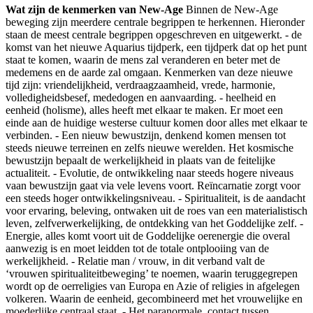
Wat zijn de kenmerken van New-Age
Binnen de New-Age
beweging zijn meerdere centrale begrippen te herkennen. Hieronder
staan de meest centrale begrippen opgeschreven en uitgewerkt. - de
komst van het nieuwe Aquarius tijdperk, een tijdperk dat op het punt
staat te komen, waarin de mens zal veranderen en beter met de
medemens en de aarde zal omgaan. Kenmerken van deze nieuwe
tijd zijn: vriendelijkheid, verdraagzaamheid, vrede, harmonie,
volledigheidsbesef, mededogen en aanvaarding. - heelheid en
eenheid (holisme), alles heeft met elkaar te maken. Er moet een
einde aan de huidige westerse cultuur komen door alles met elkaar te
verbinden. - Een nieuw bewustzijn, denkend komen mensen tot
steeds nieuwe terreinen en zelfs nieuwe werelden. Het kosmische
bewustzijn bepaalt de werkelijkheid in plaats van de feitelijke
actualiteit. - Evolutie, de ontwikkeling naar steeds hogere niveaus
vaan bewustzijn gaat via vele levens voort. Reïncarnatie zorgt voor
een steeds hoger ontwikkelingsniveau. - Spiritualiteit, is de aandacht
voor ervaring, beleving, ontwaken uit de roes van een materialistisch
leven, zelfverwerkelijking, de ontdekking van het Goddelijke zelf. -
Energie, alles komt voort uit de Goddelijke oerenergie die overal
aanwezig is en moet leidden tot de totale ontplooiing van de
werkelijkheid. - Relatie man / vrouw, in dit verband valt de
‘vrouwen spiritualiteitbeweging’ te noemen, waarin teruggegrepen
wordt op de oerreligies van Europa en Azie of religies in afgelegen
volkeren. Waarin de eenheid, gecombineerd met het vrouwelijke en
moederlijke centraal staat. - Het paranormale, contact tussen