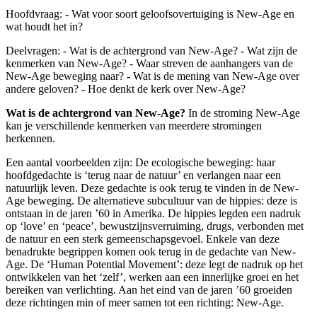
Hoofdvraag: - Wat voor soort geloofsovertuiging is New-Age en
wat houdt het in?
Deelvragen: - Wat is de achtergrond van New-Age? - Wat zijn de
kenmerken van New-Age? - Waar streven de aanhangers van de
New-Age beweging naar? - Wat is de mening van New-Age over
andere geloven? - Hoe denkt de kerk over New-Age?
Wat is de achtergrond van New-Age?
In de stroming New-Age
kan je verschillende kenmerken van meerdere stromingen
herkennen.
Een aantal voorbeelden zijn: De ecologische beweging: haar
hoofdgedachte is ‘terug naar de natuur’ en verlangen naar een
natuurlijk leven. Deze gedachte is ook terug te vinden in de New-
Age beweging. De alternatieve subcultuur van de hippies: deze is
ontstaan in de jaren ’60 in Amerika. De hippies legden een nadruk
op ‘love’ en ‘peace’, bewustzijnsverruiming, drugs, verbonden met
de natuur en een sterk gemeenschapsgevoel. Enkele van deze
benadrukte begrippen komen ook terug in de gedachte van New-
Age. De ‘Human Potential Movement’: deze legt de nadruk op het
ontwikkelen van het ‘zelf’, werken aan een innerlijke groei en het
bereiken van verlichting. Aan het eind van de jaren ’60 groeiden
deze richtingen min of meer samen tot een richting: New-Age.