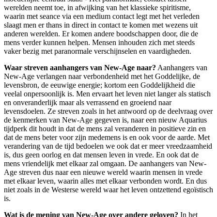
werelden neemt toe, in afwijking van het klassieke spiritisme,
waarin met seance via een medium contact legt met het verleden
slaagt men er thans in direct in contact te komen met wezens uit
anderen werelden. Er komen andere boodschappen door, die de
mens verder kunnen helpen. Mensen inhouden zich met steeds
vaker bezig met paranormale verschijnselen en vaardigheden.
Waar streven aanhangers van New-Age naar?
Aanhangers van
New-Age verlangen naar verbondenheid met het Goddelijke, de
levensbron, de eeuwige energie; kortom een Goddelijkheid die
veelal onpersoonlijk is. Men ervaart het leven niet langer als statisch
en onveranderlijk maar als verrassend en groeiend naar
levensdoelen. Ze streven zoals in het antwoord op de deelvraag over
de kenmerken van New-Age gegeven is, naar een nieuw Aquarius
tijdperk dit houdt in dat de mens zal veranderen in positieve zin en
dat de mens beter voor zijn medemens is en ook voor de aarde. Met
verandering van de tijd bedoelen we ook dat er meer vreedzaamheid
is, dus geen oorlog en dat mensen leven in vrede. En ook dat de
mens vriendelijk met elkaar zal omgaan. De aanhangers van New-
Age streven dus naar een nieuwe wereld waarin mensen in vrede
met elkaar leven, waarin alles met elkaar verbonden wordt. En dus
niet zoals in de Westerse wereld waar het leven ontzettend egoïstisch
is.
Wat is de mening van New-Age over andere geloven?
In het