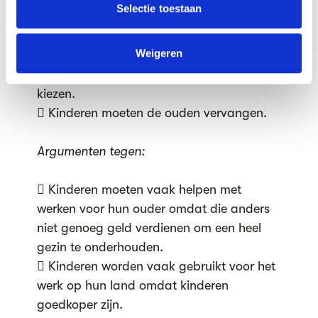
verzameld op basis van jouw gebruik van hun services.
Selectie toestaan
 Kinderen hebben het recht om zelf te
kunnen kiezen of ze gaan voor een lange
We werken samen met
63 derden
die uw gegevens
kunnen ontvangen en verwerken.
Weigeren
opleiding en daardoor ook meer kans te
hebben op een goede baan of dat ze
kiezen.
 Kinderen moeten de ouden vervangen.
Argumenten tegen:
 Kinderen moeten vaak helpen met
werken voor hun ouder omdat die anders
niet genoeg geld verdienen om een heel
gezin te onderhouden.
 Kinderen worden vaak gebruikt voor het
werk op hun land omdat kinderen
goedkoper zijn.