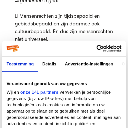
Argumenten tegen:
 Mensenrechten zijn tijdsbepaald en
gebiedsbepaald en zijn daarmee ook
cultuurbepaald. En dus zijn mensenrechten
niet universeel.
 In sommige geloven passen de regels
over de rechten van de mens niet.
 Er zijn veel landen die de rechten hebben
Toestemming
Details
Advertentie-instellingen
Ov
geaccepteerd maar die ze niet gebruiken.
Voorbeeld: pas in 2005 heeft Nigeria een
Verantwoord gebruik van uw gegevens
wet aangenomen dat verkrachting in een
Wij en
onze 141 partners
verwerken je persoonlijke
huwelijk strafbaar is.
gegevens (bijv. uw IP-adres) met behulp van
technologieën zoals cookies om informatie op uw
Stelling: Alle kinderen moeten naar
apparaat op te slaan en te gebruiken met als doel
school gaan.
gepersonaliseerde advertenties en content, metingen aan
advertenties en content, inzicht in publiek en