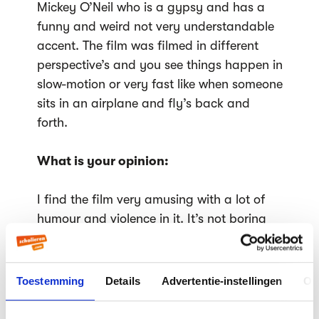
Mickey O’Neil who is a gypsy and has a
funny and weird not very understandable
accent. The film was filmed in different
perspective’s and you see things happen in
slow-motion or very fast like when someone
sits in an airplane and fly’s back and
forth.
What is your opinion:
I find the film very amusing with a lot of
humour and violence in it. It’s not boring
but very unpredictable. It’s full of
entertainment but it hasn’t got a good
story-line. But the humorous and eccentric
Toestemming
Details
Advertentie-instellingen
Ov
characters make the film worth seeing it.
The plot is actually very funny because the