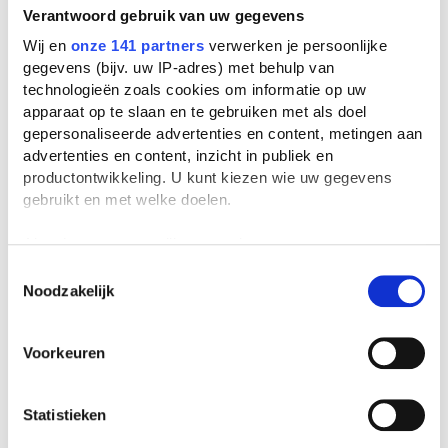
Verantwoord gebruik van uw gegevens
dog with the diamond ends up with some
Wij en
onze 141 partners
verwerken je persoonlijke
criminals who play in the film also.
gegevens (bijv. uw IP-adres) met behulp van
technologieën zoals cookies om informatie op uw
apparaat op te slaan en te gebruiken met als doel
Help je medescholieren!
gepersonaliseerde advertenties en content, metingen aan
Deel jouw samenvattingen.
advertenties en content, inzicht in publiek en
productontwikkeling. U kunt kiezen wie uw gegevens
gebruikt en met welke doelen.
Upload
Als u het toestaat, willen we ook graag:
Informatie verzamelen over uw geografische
Toestemmingsselectie
Noodzakelijk
locatie, die tot een paar meter nauwkeurig kan zijn
Uw apparaat identificeren door het actief te
Bewaar of download dit
scannen op specifieke eigenschappen (fingerprinting)
Voorkeuren
verslag!
Lees meer over hoe uw persoonlijke gegevens worden
verwerkt en stel uw voorkeuren in het
detailgedeelte
in.
Om dit verslag toe te voegen aan je
U kunt uw toestemming op elk moment wijzigen of
Statistieken
persoonlijke leeslijsten of te
intrekken in de Cookieverklaring.
downloaden moet je geregisteerd zijn