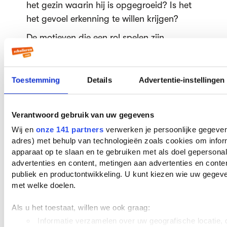
het gezin waarin hij is opgegroeid? Is het
het gevoel erkenning te willen krijgen?
De motieven die een rol spelen zijn
derhalve: - De Tweede Wereldoorlog en de
verwerking ervan - Het verraad in
oorlogstijd - Het verbreken van de
Toestemming
Details
Advertentie-instellingen
familiebanden: het koekoeksjong - Het
kiezen voor het martelaarschap (vgl. de
Verantwoord gebruik van uw gegevens
zelfmoordterroristen die bereid zijn hun
Wij en
onze 141 partners
verwerken je persoonlijke gegevens
leven te geven voor hun ideaal) - Het
adres) met behulp van technologieën zoals cookies om infor
gevoel erkenning te willen hebben - Het
apparaat op te slaan en te gebruiken met als doel gepersona
Calimero-gevoel: ze zijn groot en ik ben
advertenties en content, metingen aan advertenties en content
klein
publiek en productontwikkeling. U kunt kiezen wie uw gegev
met welke doelen.
Recensies
Elsbeth Betty in
NRC
van 1 juni
2007 vraagt zich af of fictie wel de goede
Als u het toestaat, willen we ook graag:
formule voor deze roman is:
“Heldendroom
Informatie verzamelen over uw geografische locatie, d