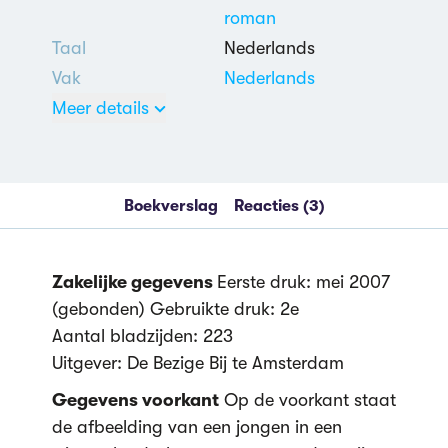
roman
Taal
Nederlands
Vak
Nederlands
Meer details
Boekverslag
Reacties (3)
2 uit 5
Nederlands
Zakelijke gegevens
Eerste druk: mei 2007
Heden & Verleden
,
(gebonden) Gebruikte druk: 2e
Maatschappijkritiek
,
Aantal bladzijden: 223
Queestemotief
,
Uitgever: De Bezige Bij te Amsterdam
Nasleep en
Gegevens voorkant
Op de voorkant staat
verwerking Tweede
de afbeelding van een jongen in een
Wereldoorlog