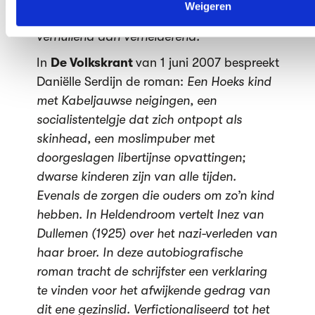
Weigeren
De romanvorm werkt in dit geval eerder
verhullend dan verhelderend.
In
De Volkskrant
van 1 juni 2007 bespreekt
Daniëlle Serdijn de roman:
Een Hoeks kind
met Kabeljauwse neigingen, een
socialistentelgje dat zich ontpopt als
skinhead, een moslimpuber met
doorgeslagen libertijnse opvattingen;
dwarse kinderen zijn van alle tijden.
Evenals de zorgen die ouders om zo’n kind
hebben. In Heldendroom vertelt Inez van
Dullemen (1925) over het nazi-verleden van
haar broer. In deze autobiografische
roman tracht de schrijfster een verklaring
te vinden voor het afwijkende gedrag van
dit ene gezinslid. Verfictionaliseerd tot het