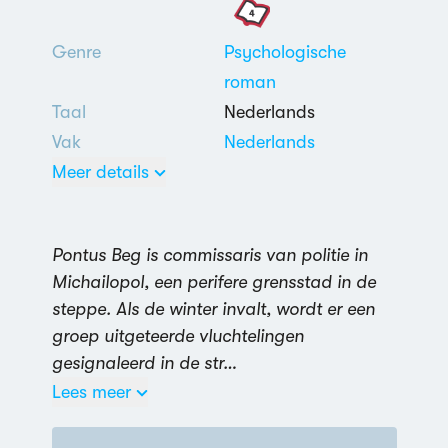
Genre
Psychologische
roman
Taal
Nederlands
Vak
Nederlands
Meer details
Pontus Beg is commissaris van politie in
Michailopol, een perifere grensstad in de
3 uit 5
steppe. Als de winter invalt, wordt er een
Nederlands
groep uitgeteerde vluchtelingen
Jodendom
,
gesignaleerd in de str…
Eenzaamheid
,
Lees meer
Queestemotief
Gouden Boekenuil