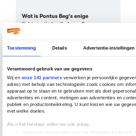
Wat is Pontus Beg's enige
lichtpuntje in zijn leven?
De maandelijkse vrijpartij met zijn
huishoudster
Toestemming
Details
Advertentie-instellingen
Zijn werk
Zijn kinderen
Zijn maandelijkse schildercursus
Verantwoord gebruik van uw gegevens
Wij en
onze 141 partners
verwerken je persoonlijke gegevens
adres) met behulp van technologieën zoals cookies om infor
Aan welke lichamelijke problemen
apparaat op te slaan en te gebruiken met als doel gepersona
lijdt Pontus Beg?
advertenties en content, metingen aan advertenties en content
publiek en productontwikkeling. U kunt kiezen wie uw gegev
Doorbloedingproblemen in zijn
met welke doelen.
benen
Hij is doof
Als u het toestaat, willen we ook graag:
Hij heeft een hernia
Informatie verzamelen over uw geografische locatie, d