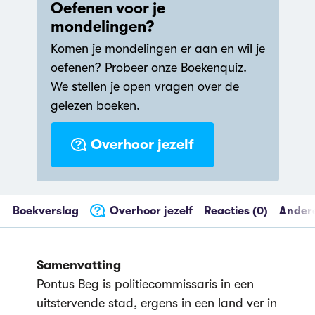
Oefenen voor je
mondelingen?
Libris Literatuur
Komen je mondelingen er aan en wil je
Prijs
oefenen? Probeer onze Boekenquiz.
NS Publieksprijs
We stellen je open vragen over de
gelezen boeken.
De Inktaap
Overhoor jezelf
Boekverslag
Overhoor jezelf
Reacties (0)
Andere
Samenvatting
Pontus Beg is politiecommissaris in een
uitstervende stad, ergens in een land ver in