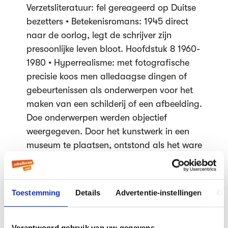
Verzetsliteratuur: fel gereageerd op Duitse
bezetters • Betekenisromans: 1945 direct
naar de oorlog, legt de schrijver zijn
presoonlijke leven bloot. Hoofdstuk 8 1960-
1980 • Hyperrealisme: met fotografische
precisie koos men alledaagse dingen of
gebeurtenissen als onderwerpen voor het
maken van een schilderij of een afbeelding.
Doe onderwerpen werden objectief
weergegeven. Door het kunstwerk in een
museum te plaatsen, ontstond als het ware
een nieuwe werkelijkheid. • Environments:
1960, 1e environments, kunstwerken die een
hele ruimte bevatte, ga je de ruime in,
Toestemming
Details
Advertentie-instellingen
Ov
betreed je de hele ruimte. • Architectuur:
1960 het zakelijke en functionele bouwen
begon zijn invloed te verliezen, nu kwamen
Verantwoord gebruik van uw gegevens