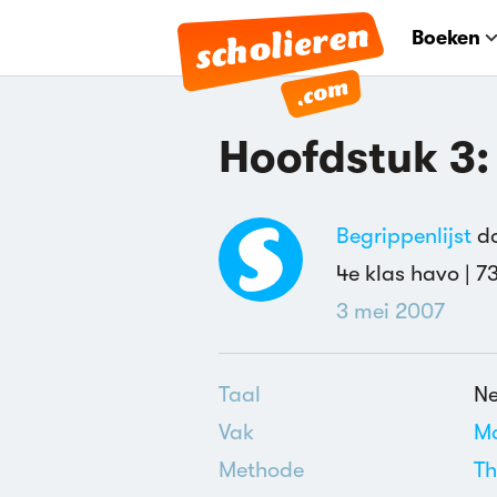
Boeken
Hoofdstuk 3:
Begrippenlijst
do
4e klas havo |
7
3 mei 2007
Taal
Ne
Vak
Ma
Methode
Th