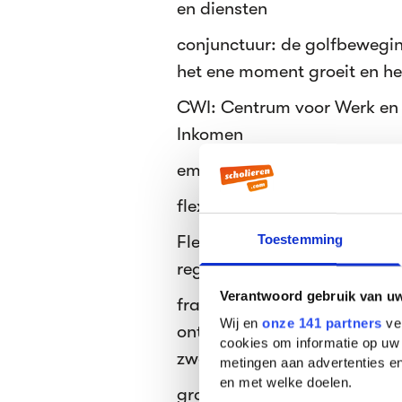
en diensten
conjunctuur: de golfbewegi
het ene moment groeit en h
CWI: Centrum voor Werk en 
Inkomen
emancipatiebeleid: beleid d
flexibele arbeidskrachten: m
Flexwet:wet die de positie v
Toestemming
regelt
Verantwoord gebruik van u
fraude: bedrog bestaande ui
Wij en
onze 141 partners
ver
ontduiking van voorschriften
cookies om informatie op uw 
zwendel, zwendelarij
metingen aan advertenties en
en met welke doelen.
grondwet: wet waarin de gr