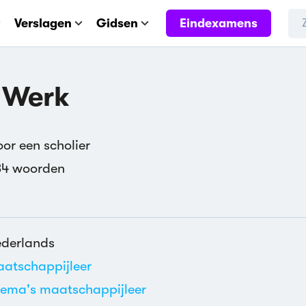
Eindexamens
Verslagen
Gidsen
 Werk
or een scholier
34 woorden
derlands
atschappijleer
ema's maatschappijleer