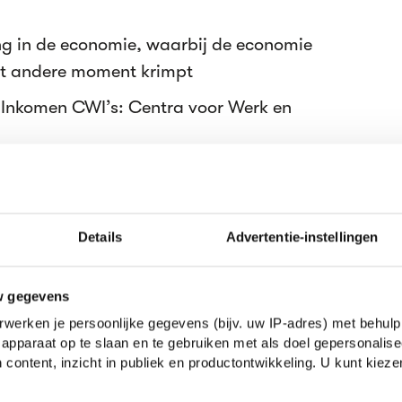
ng in de economie, waarbij de economie
et andere moment krimpt
Inkomen CWI’s: Centra voor Werk en
at gericht is op emancipatie
ensen met een tijdelijk contract
Details
Advertentie-instellingen
an tijdelijke krachten en uitzendkrachten
w gegevens
t vervalsing van administratie of
werken je persoonlijke gegevens (bijv. uw IP-adres) met behulp
 => geknoei, gesjoemel, knoeierij,
apparaat op te slaan en te gebruiken met als doel gepersonalise
 content, inzicht in publiek en productontwikkeling. U kunt kiez
ondbeginselen van de regering van een