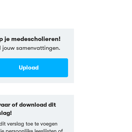
p je medescholieren!
l jouw samenvattingen.
Upload
aar of download dit
slag!
it verslag toe te voegen
je persoonlijke leeslijsten of