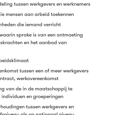
eling tussen werkgevers en werknemers
die mensen aan arbeid toekennen
heden die iemand verricht
s waarin sprake is van een ontmoeting
dskrachten en het aanbod van
beidsklimaat
enkomst tussen een of meer werkgevers
ntract, werkovereenkomst
ing van de in de maatschappij te
r individuen en groeperingen
rhoudingen tussen werkgevers en
fsniveau als op nationaal niveau