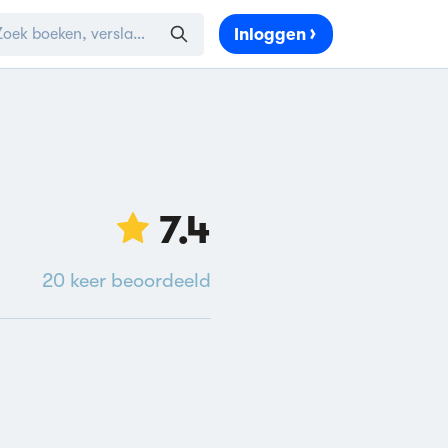
Inloggen
7.4
20
keer beoordeeld