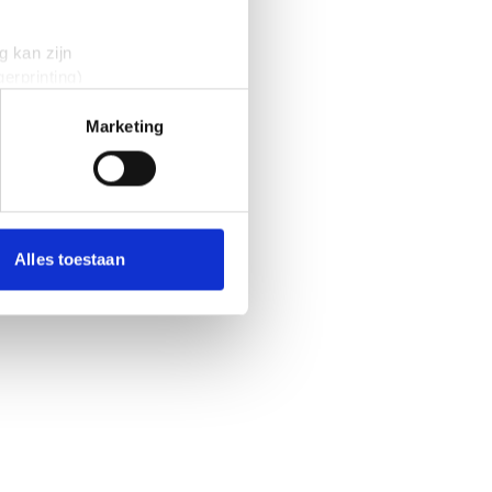
g kan zijn
erprinting)
t
detailgedeelte
in. U kunt uw
Marketing
 media te bieden en om ons
onze partners voor social
nformatie die je aan ze hebt
Alles toestaan