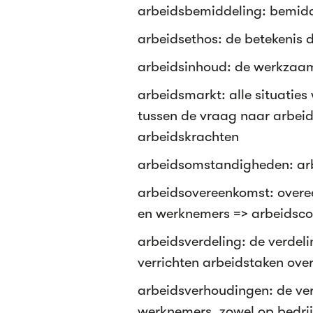
arbeidsbemiddeling: bemidd
arbeidsethos: de betekenis 
arbeidsinhoud: de werkzaam
arbeidsmarkt: alle situatie
tussen de vraag naar arbei
arbeidskrachten
arbeidsomstandigheden: ar
arbeidsovereenkomst: overe
en werknemers => arbeidsco
arbeidsverdeling: de verdel
verrichten arbeidstaken ove
arbeidsverhoudingen: de ve
werknemers, zowel op bedrij