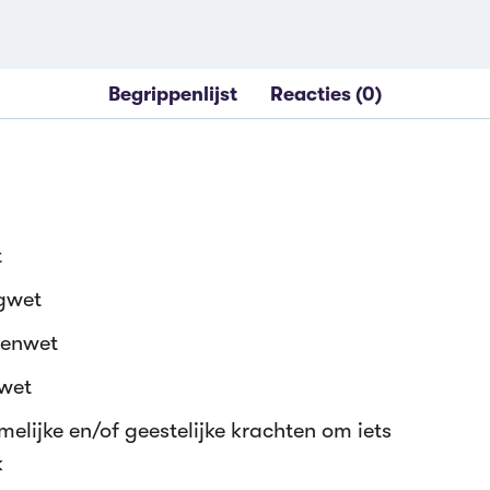
Begrippenlijst
Reacties (0)
t
gwet
enwet
wet
elijke en/of geestelijke krachten om iets
k