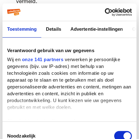
vermeld.
Lijsttrekker : staat bovenaan de
kandidatenlijst en is het gezicht in
Toestemming
Details
Advertentie-instellingen
Ov
interviews en tv-programma’s.
Verantwoord gebruik van uw gegevens
Voorkeursstemmen : kiezers stemmen als
het ware niet op een partij, maar op een
Wij en
onze 141 partners
verwerken je persoonlijke
gegevens (bijv. uw IP-adres) met behulp van
persoon. Als een kandidaat veel stemmen
technologieën zoals cookies om informatie op uw
heeft gekregen maakt hij kans op een
apparaat op te slaan en te gebruiken met als doel
zetel.
gepersonaliseerde advertenties en content, metingen aan
advertenties en content, inzicht in publiek en
productontwikkeling. U kunt kiezen wie uw gegevens
Kabinet : bestaande uit ministers en
gebruikt en met welke doelen.
staatssecretarissen.
Als u het toestaat, willen we ook graag:
Informateur : benoemt door de koningin,
Informatie verzamelen over uw geografische
Toestemmingsselectie
op basis van adviezen. Hij/zij onderzoekt
Noodzakelijk
locatie, die tot een paar meter nauwkeurig kan zijn