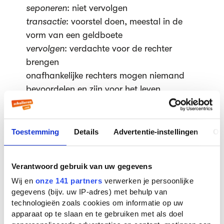
seponeren
: niet vervolgen
transactie
: voorstel doen, meestal in de
vorm van een geldboete
vervolgen
: verdachte voor de rechter
brengen
onafhankelijke rechters mogen niemand
bevoordelen en zijn voor het leven
benoemd, salaris is bij de wet geregeld en
het aantal rechters in elke rechtszaak staat
van tevoren vast
Toestemming
Details
Advertentie-instellingen
Ov
proces-verbaal
: schriftelijke vastlegging
van wat er door de partijen op een
Verantwoord gebruik van uw gegevens
rechtszitting is gezegd
Wij en
onze 141 partners
verwerken je persoonlijke
sector Kanton
: onderdeel van
gegevens (bijv. uw IP-adres) met behulp van
arrondissementsrechtbank die
technologieën zoals cookies om informatie op uw
overtredingen, strafrecht en burgerlijke
apparaat op te slaan en te gebruiken met als doel