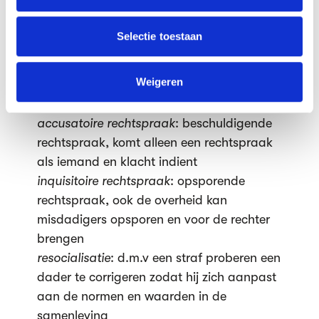
partners kunnen deze gegevens combineren met andere
advocaat
informatie die je aan ze hebt verstrekt of die ze hebben
vonnis
: uitspraak van de rechter
verzameld op basis van jouw gebruik van hun services.
Selectie toestaan
bureau voor rechtshulp
: bureau voor
We werken samen met
63 derden
die uw gegevens
informatie en advies bij kleinere zaken
kunnen ontvangen en verwerken.
Weigeren
rechtswinkel
: bureau voor gratis juridisch
advies
accusatoire rechtspraak
: beschuldigende
rechtspraak, komt alleen een rechtspraak
als iemand en klacht indient
inquisitoire rechtspraak
: opsporende
rechtspraak, ook de overheid kan
misdadigers opsporen en voor de rechter
brengen
resocialisatie
: d.m.v een straf proberen een
dader te corrigeren zodat hij zich aanpast
aan de normen en waarden in de
samenleving