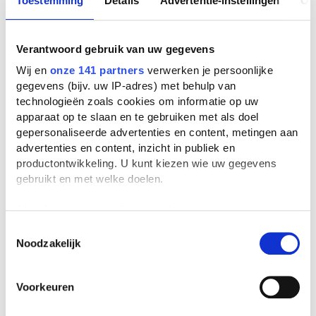
Toestemming
Details
Advertentie-instellingen
Ov
Liberalisme = verzameling ideeën die
gebaseerd zijn op het geloof in vrijheid.
Verantwoord gebruik van uw gegevens
Onderdrukking = mensen dwingen dingen
Wij en
onze 141 partners
verwerken je persoonlijke
te doen of te geloven die ze niet willen, of
gegevens (bijv. uw IP-adres) met behulp van
technologieën zoals cookies om informatie op uw
verbieden dingen te doen of te geloven die
apparaat op te slaan en te gebruiken met als doel
ze erg belangrijk vinden.
gepersonaliseerde advertenties en content, metingen aan
advertenties en content, inzicht in publiek en
Partij = een organisatie van mensen die
productontwikkeling. U kunt kiezen wie uw gegevens
invloed in het land willen hebben.
gebruikt en met welke doelen.
Politiek = alles wat met het bestuur van een
Als u het toestaat, willen we ook graag:
land te maken heeft.
Informatie verzamelen over uw geografische
Toestemmingsselectie
Protestant = een deel van de christelijke
Noodzakelijk
locatie, die tot een paar meter nauwkeurig kan zijn
kerk.
Uw apparaat identificeren door het actief te
scannen op specifieke eigenschappen (fingerprinting)
Republiek = een staat zonder koning of
Voorkeuren
Lees meer over hoe uw persoonlijke gegevens worden
keizer.
verwerkt en stel uw voorkeuren in het
detailgedeelte
in.