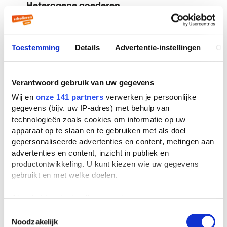
Heterogene goederen
Goederen zijn heterogeen als ze in de ogen
van de consument verschillend zijn; ze
kunnen dan ook in prijs verschillen.
Toestemming
Details
Advertentie-instellingen
Ov
Hoeveelheidsaanpasser
Verantwoord gebruik van uw gegevens
Een ondernemer op een markt met
Wij en
onze 141 partners
verwerken je persoonlijke
volkomen concurrentie (volledige
gegevens (bijv. uw IP-adres) met behulp van
mededinging) die de aan te bieden
technologieën zoals cookies om informatie op uw
hoeveelheid moet aanpassen aan de voor
apparaat op te slaan en te gebruiken met als doel
hem gegeven marktprijs.
gepersonaliseerde advertenties en content, metingen aan
advertenties en content, inzicht in publiek en
productontwikkeling. U kunt kiezen wie uw gegevens
Homogene goederen
gebruikt en met welke doelen.
Goederen zijn homogeen als ze in de ogen
van de consument volstrekt identiek zijn.
Als u het toestaat, willen we ook graag:
Indien er bovendien sprake is van een
Informatie verzamelen over uw geografische
Toestemmingsselectie
Noodzakelijk
locatie, die tot een paar meter nauwkeurig kan zijn
transparante markt, kan er maar één prijs