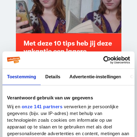
Met deze 10 tips heb jij deze
vakantie een lagere
schermtijd
Els
Toestemming
Details
Advertentie-instellingen
Ov
Verantwoord gebruik van uw gegevens
Wij en
onze 141 partners
verwerken je persoonlijke
gegevens (bijv. uw IP-adres) met behulp van
technologieën zoals cookies om informatie op uw
apparaat op te slaan en te gebruiken met als doel
gepersonaliseerde advertenties en content, metingen aan