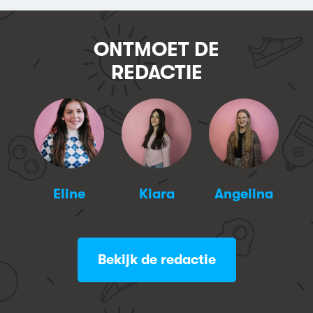
ONTMOET DE
REDACTIE
n
Eline
Kiara
Angelina
Bekijk de redactie