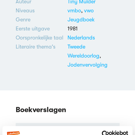
Auteur
Tiny Mulder
Niveaus
vmbo
,
vwo
Genre
Jeugdboek
Eerste uitgave
1981
Oorspronkelijke taal
Nederlands
Literaire thema's
Tweede
Wereldoorlog
,
Jodenvervolging
Boekverslagen
Tin iis door Tiny Mulder