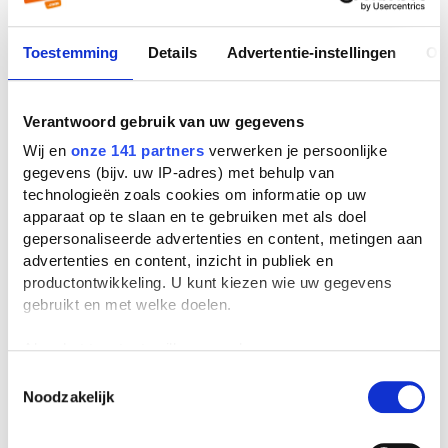
Boekverslag Nederlands door een
scholier
| 3e klas vmbo
Toestemming
Details
Advertentie-instellingen
Ov
Tin iis door Tiny Mulder
Boekverslag Nederlands door een
Verantwoord gebruik van uw gegevens
scholier
| 6e klas vwo
Wij en
onze 141 partners
verwerken je persoonlijke
gegevens (bijv. uw IP-adres) met behulp van
Tin iis door Tiny Mulder
technologieën zoals cookies om informatie op uw
Boekverslag Nederlands door een
apparaat op te slaan en te gebruiken met als doel
scholier
| 4e klas vwo
gepersonaliseerde advertenties en content, metingen aan
advertenties en content, inzicht in publiek en
productontwikkeling. U kunt kiezen wie uw gegevens
gebruikt en met welke doelen.
Veelgestelde vragen over
Als u het toestaat, willen we ook graag:
Tin iis
Informatie verzamelen over uw geografische
Toestemmingsselectie
Noodzakelijk
locatie, die tot een paar meter nauwkeurig kan zijn
Uw apparaat identificeren door het actief te
Wie schreef Tin iis?
scannen op specifieke eigenschappen (fingerprinting)
Tin iis werd geschreven door
Tiny Mulder
. Er