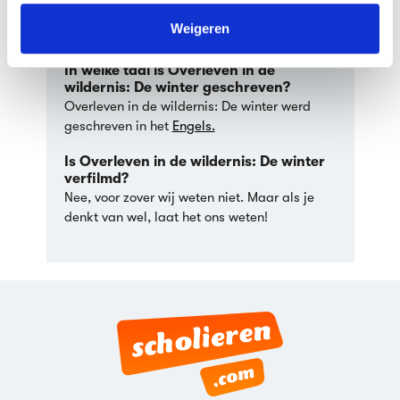
We werken samen met
63 derden
die uw gegevens
pagina's en kun je beschouwen als een
kunnen ontvangen en verwerken.
Weigeren
gemiddeld lang boek.
In welke taal is Overleven in de
wildernis: De winter geschreven?
Overleven in de wildernis: De winter werd
geschreven in het
Engels.
Is Overleven in de wildernis: De winter
verfilmd?
Nee, voor zover wij weten niet. Maar als je
denkt van wel, laat het ons weten!