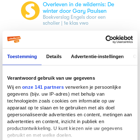
Overleven in de wildernis: De
winter door Gary Paulsen
Boekverslag Engels door een
scholier
| 1e klas vwo
Overleven in de wildernis: De
winter door Gary Paulsen
Boekverslag Engels door een
Toestemming
Details
Advertentie-instellingen
Ov
scholier
| 3e klas vwo
Verantwoord gebruik van uw gegevens
Overleven in de wildernis: De
winter door Gary Paulsen
Wij en
onze 141 partners
verwerken je persoonlijke
Boekverslag Engels door een
gegevens (bijv. uw IP-adres) met behulp van
scholier
| 2e klas vmbo
technologieën zoals cookies om informatie op uw
apparaat op te slaan en te gebruiken met als doel
gepersonaliseerde advertenties en content, metingen aan
advertenties en content, inzicht in publiek en
productontwikkeling. U kunt kiezen wie uw gegevens
Veelgestelde vragen over
gebruikt en met welke doelen.