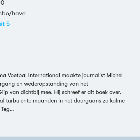
00
mbo/havo
uit 5
derlands
etbal
NS Publieksprijs
a Voetbal International maakte journalist Michel
rgang en wederopstanding van het
p van dichtbij mee. Hij schreef er dit boek over.
ntal turbulente maanden in het doorgaans zo kalme
. Teg…