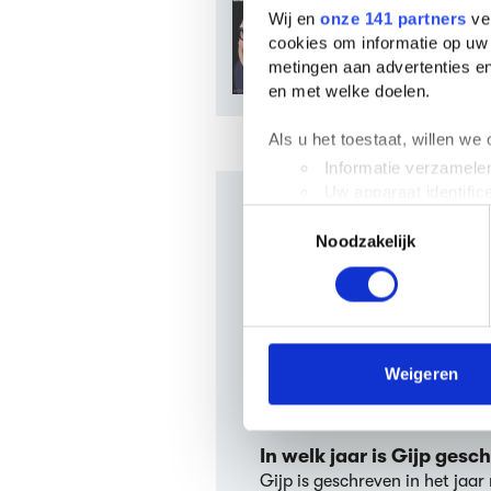
Wij en
onze 141 partners
ver
Gijp door Mich
cookies om informatie op uw 
Geschreven door
metingen aan advertenties en
en met welke doelen.
Als u het toestaat, willen we
Informatie verzamelen
Uw apparaat identific
Toestemmingsselectie
Lees meer over hoe uw perso
Veelgesteld
Noodzakelijk
toestemming op elk moment wi
We gebruiken cookies om cont
Wie schreef Gijp?
websiteverkeer te analyseren
Gijp werd geschreven door
Mi
media, adverteren en analys
boeken
van deze auteur beken
verstrekt of die ze hebben v
Weigeren
boeken van deze auteur zijn
K
3PAKbundel 2024
(2024).
We werken samen met
63 d
In welk jaar is Gijp gesc
Gijp is geschreven in het jaar