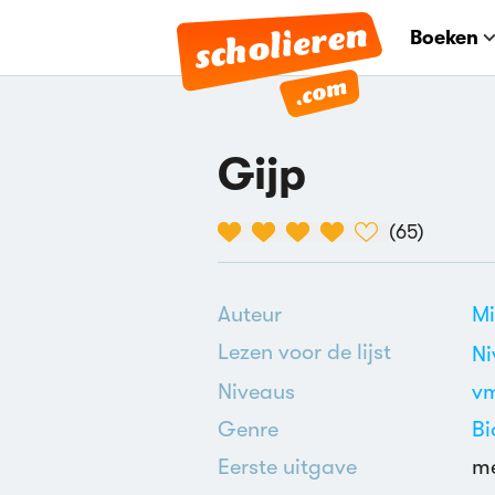
Boeken
Gijp
(
65
)
Auteur
Mi
Lezen voor de lijst
Ni
Niveaus
v
Genre
Bi
Eerste uitgave
me