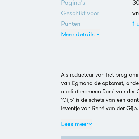
Pagina's
3
Geschikt voor
v
Punten
1 
Meer details
Ne
Vo
Als redacteur van het programm
van Egmond de opkomst, onde
mediafenomeen René van der Gij
'Gijp' is de schets van een aa
leventje van René van der Gijp
Lees meer