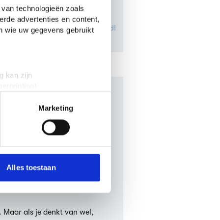
 van technologieën zoals
erde advertenties en content,
Zeker Weten Goed!
en wie uw gegevens gebruikt
g kan zijn
erprinting)
t
detailgedeelte
in. U kunt uw
Marketing
 media te bieden en om ons
chreven?
onze partners voor social
ederlands.
nformatie die je aan ze hebt
Alles toestaan
Wat zijn de literaire thema’s in Gijp?
zijn
Voetbal
.
. Maar als je denkt van wel,