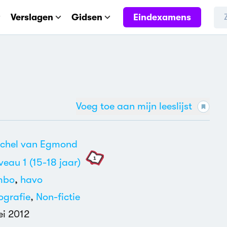
Eindexamens
Verslagen
Gidsen
Voeg toe aan mijn leeslijst
chel van Egmond
veau 1 (15-18 jaar)
mbo
,
havo
ografie
,
Non-fictie
i 2012