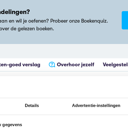
ndelingen?
an en wil je oefenen? Probeer onze Boekenquiz.
 over de gelezen boeken.
ten-goed verslag
Overhoor jezelf
Veelgeste
oed-verslag
Details
Advertentie-instellingen
r de boekenredactie van Scholieren.com, die bestaat ui
w gegevens