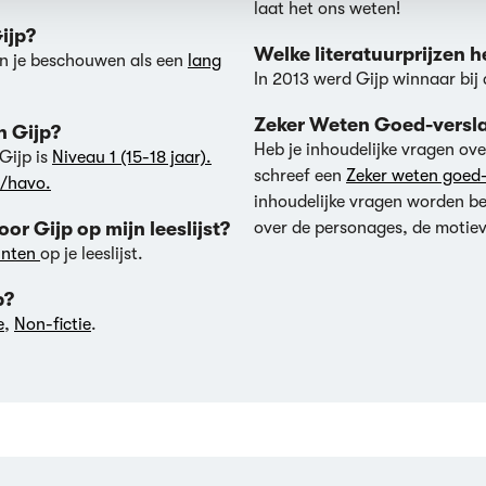
laat het ons weten!
ijp?
Welke literatuurprijzen 
un je beschouwen als een
lang
In
2013
werd Gijp winnaar bij
Zeker Weten Goed-versl
n Gijp?
Heb je inhoudelijke vragen ove
 Gijp is
Niveau 1 (15-18 jaar).
schreef een
Zeker weten goed-
/havo.
inhoudelijke vragen worden 
oor Gijp op mijn leeslijst?
over de personages, de motiev
punten
op je leeslijst.
p?
e
,
Non-fictie
.