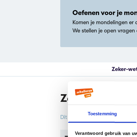
Oefenen voor je mo
Komen je mondelingen er a
We stellen je open vragen
Zeker-we
Zeker Weten G
Toestemming
Dit boekverslag is gemaakt doo
Verantwoord gebruik van u