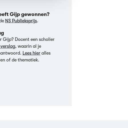
heeft Gijp gewonnen?
 de
NS Publieksprijs
.
ag
r Gijp? Docent een scholier
verslag
, waarin al je
beantwoord.
Lees hier
alles
en of de thematiek.