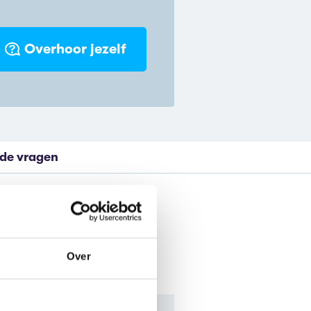
Overhoor jezelf
lde vragen
Over
t docenten en studenten.