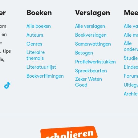
er
Boeken
Verslagen
Mee
 om
Alle boeken
Alle verslagen
Alle v
n en
Auteurs
Boekverslagen
Alle m
e
Alle
Genres
Samenvattingen
onder
, tips
Literaire
Betogen
thema's
Studi
de,
Profielwerkstukken
Literatuurlijst
Einde
Spreekbeurten
Boekverfilmingen
Foru
Zeker Weten
Goed
Uitleg
Archie