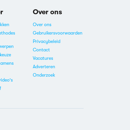
r
Over ons
akken
Over ons
ethodes
Gebruikersvoorwaarden
Privacybeleid
werpen
Contact
ekeuze
Vacatures
xamens
Adverteren
m
Onderzoek
video's
f