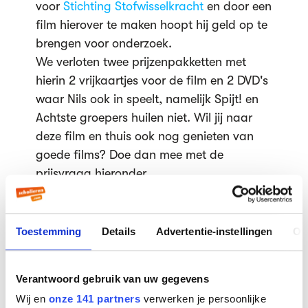
voor
Stichting Stofwisselkracht
en door een
film hierover te maken hoopt hij geld op te
brengen voor onderzoek.
We verloten twee prijzenpakketten met
hierin 2 vrijkaartjes voor de film en 2 DVD's
waar Nils ook in speelt, namelijk Spijt! en
Achtste groepers huilen niet. Wil jij naar
deze film en thuis ook nog genieten van
goede films? Doe dan mee met de
prijsvraag hieronder.
Gepubliceerd op 27 oktober 2014
Toestemming
Details
Advertentie-instellingen
Ov
Verantwoord gebruik van uw gegevens
Lees verder
Wij en
onze 141 partners
verwerken je persoonlijke