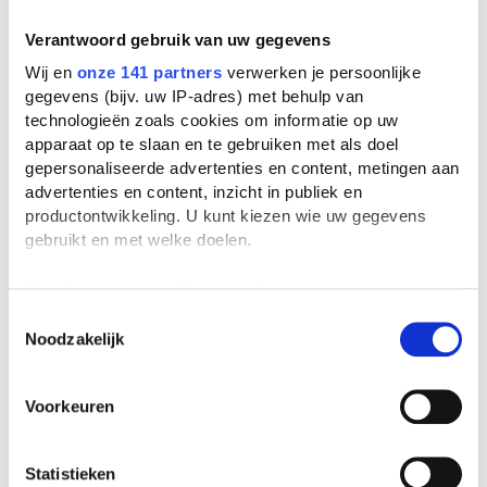
Het internet blijft een bizarre plek, omdat
Verantwoord gebruik van uw gegevens
het zo verspreid, maar toch dichtbij is.
Wij en
onze 141 partners
verwerken je persoonlijke
Hopelijk heb je nu een beter idee van hoe
gegevens (bijv. uw IP-adres) met behulp van
het in elkaar steekt. Een kaasschaaf
technologieën zoals cookies om informatie op uw
gebruik je immers een stuk minder, maar
apparaat op te slaan en te gebruiken met als doel
daarvan weet je wel hoe het ding werkt.
gepersonaliseerde advertenties en content, metingen aan
Vreemd toch?
advertenties en content, inzicht in publiek en
productontwikkeling. U kunt kiezen wie uw gegevens
Meer weten over hoe het internet werkt?
gebruikt en met welke doelen.
Check dit
filmpje
, deze
website
of
Google
eens.
Als u het toestaat, willen we ook graag:
Informatie verzamelen over uw geografische
Toestemmingsselectie
Gepubliceerd op 28 juni 2014
Noodzakelijk
locatie, die tot een paar meter nauwkeurig kan zijn
Uw apparaat identificeren door het actief te
scannen op specifieke eigenschappen (fingerprinting)
Voorkeuren
Lees meer over hoe uw persoonlijke gegevens worden
verwerkt en stel uw voorkeuren in het
detailgedeelte
in.
Lees verder
U kunt uw toestemming op elk moment wijzigen of
Statistieken
intrekken in de Cookieverklaring.