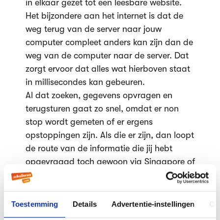
in elkaar gezet tot een leesbare website.
Het bijzondere aan het internet is dat de
weg terug van de server naar jouw
computer compleet anders kan zijn dan de
weg van de computer naar de server.
Dat
zorgt ervoor dat alles wat hierboven staat
in millisecondes kan gebeuren.
Al dat zoeken, gegevens opvragen en
terugsturen gaat zo snel, omdat er non
stop wordt gemeten of er ergens
opstoppingen zijn. Als die er zijn, dan loopt
de route van de informatie die jij hebt
opgevraagd toch gewoon via Singapore of
Spanje in plaats van Duitsland en de
Verenigde Staten?
Verspreid en dichtbij
Toestemming
Details
Advertentie-instellingen
Ov