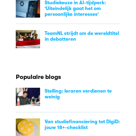
Studiekeuze in AI-tijdperk:
'Uiteindelijk gaat het om
persoonlijke interesses'
TeamNL strijdt om de wereldtitel
in debatteren
Populaire blogs
Stelling: leraren verdienen te
weinig
Van studiefinanciering tot DigiD:
jouw 18+-checklist