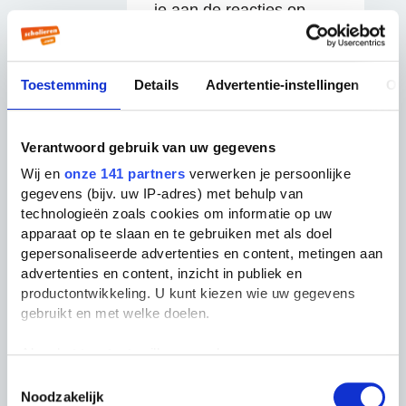
je aan de reacties op
internet (en vaak
anoniem) het niveau van
zekere personen kunt
Toestemming
Details
Advertentie-instellingen
Ov
aflezen; zielig dit!
Verantwoord gebruik van uw gegevens
15 jaar geleden
Wij en
onze 141 partners
verwerken je persoonlijke
gegevens (bijv. uw IP-adres) met behulp van
technologieën zoals cookies om informatie op uw
T.
apparaat op te slaan en te gebruiken met als doel
gepersonaliseerde advertenties en content, metingen aan
advertenties en content, inzicht in publiek en
ik bedoel als je zo slecht
productontwikkeling. U kunt kiezen wie uw gegevens
functioneerd kan je gewoon
gebruikt en met welke doelen.
beter van een brug af springen
(of je polsen doorsnijden maar
Als u het toestaat, willen we ook graag:
dat maakt z'n rotzooi), zijn we
Informatie verzamelen over uw geografische
Toestemmingsselectie
Noodzakelijk
locatie, die tot een paar meter nauwkeurig kan zijn
ook gelijk van al dat gezijk af.