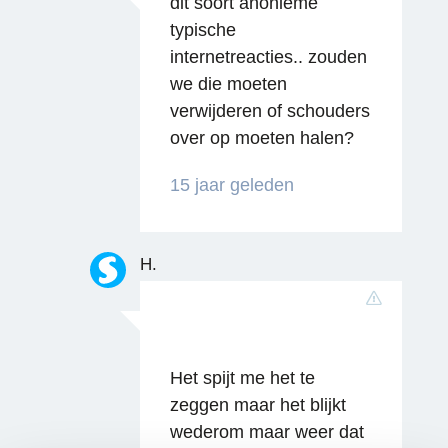
dit soort anonieme
Reageren
typische
internetreacties.. zouden
we die moeten
verwijderen of schouders
over op moeten halen?
15 jaar geleden
H.
Het spijt me het te
zeggen maar het blijkt
wederom maar weer dat