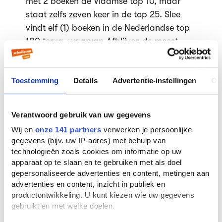
met 2 boeken de Vlaamse top 10, maar
staat zelfs zeven keer in de top 25. Slee
vindt elf (1) boeken in de Nederlandse top
100 terug, waarvan
Afblijven
de meest
populaire is.
Harry Mulisch is de enige andere auteur
die twee boeken in de Vlaamse top 10
Toestemming
Details
Advertentie-instellingen
Ov
heeft. Ook
Siegfried
wordt bijzonder veel
gelezen in Vlaanderen.
Verantwoord gebruik van uw gegevens
Opvallend veel van de boeken zijn verfilmd
Wij en
onze 141 partners
verwerken je persoonlijke
en/of dun!
gegevens (bijv. uw IP-adres) met behulp van
Meer?
technologieën zoals cookies om informatie op uw
>>
De volledige Ranglijsten
.
apparaat op te slaan en te gebruiken met als doel
gepersonaliseerde advertenties en content, metingen aan
>>
De persberichten
.
advertenties en content, inzicht in publiek en
productontwikkeling. U kunt kiezen wie uw gegevens
Gepubliceerd op 30 juli 2012
gebruikt en met welke doelen.