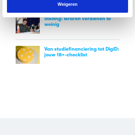
kunnen ontvangen en verwerken.
Populaire blogs
Weigeren
Stelling: leraren verdienen te
weinig
Van studiefinanciering tot DigiD:
jouw 18+-checklist