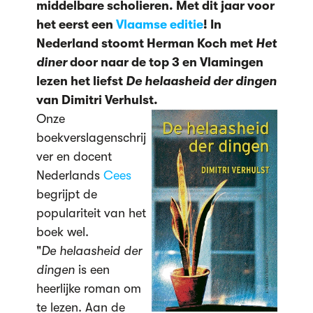
middelbare scholieren. Met dit jaar voor
het eerst een
Vlaamse editie
! In
Nederland stoomt Herman Koch met
Het
diner
door naar de top 3 en Vlamingen
lezen het liefst
De helaasheid der dingen
van Dimitri Verhulst.
Onze
boekverslagenschrij
ver en docent
Nederlands
Cees
begrijpt de
populariteit van het
boek wel.
"
De helaasheid der
dingen
is een
heerlijke roman om
te lezen. Aan de