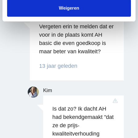
We werken samen met
63 derden
die uw gegevens
kunnen ontvangen en verwerken.
Weigeren
R.
Vergeten erin te melden dat er
voor in de plaats komt AH
basic die even goedkoop is
maar beter van kwaliteit?
13 jaar geleden
Kim
Reageren
Is dat zo? Ik dacht AH
had bekendgemaakt "dat
ze de prijs-
kwaliteitverhouding