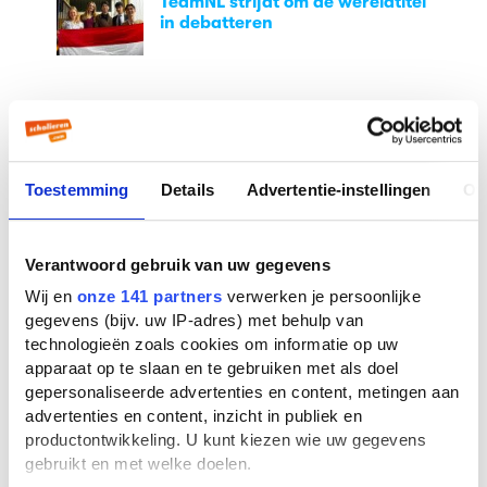
TeamNL strijdt om de wereldtitel
in debatteren
Populaire blogs
Toestemming
Details
Advertentie-instellingen
Ov
Van studiefinanciering tot DigiD:
jouw 18+-checklist
Verantwoord gebruik van uw gegevens
Wij en
onze 141 partners
verwerken je persoonlijke
Stelling: leraren verdienen te
gegevens (bijv. uw IP-adres) met behulp van
weinig
technologieën zoals cookies om informatie op uw
apparaat op te slaan en te gebruiken met als doel
gepersonaliseerde advertenties en content, metingen aan
advertenties en content, inzicht in publiek en
productontwikkeling. U kunt kiezen wie uw gegevens
gebruikt en met welke doelen.