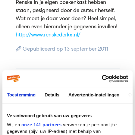
Renske in je eigen boekenkast hebben
staan, gesigneerd door de auteur herself.
Wat moet je daar voor doen? Heel simpel,
alleen even hieronder je gegevens invullen!
http://www.renskederkx.nl/
Gepubliceerd op 13 september 2011
Lees verder
Toestemming
Details
Advertentie-instellingen
Ov
Stelling: leraren verdienen te
weinig
Verantwoord gebruik van uw gegevens
Wij en
onze 141 partners
verwerken je persoonlijke
Studiekeuze in AI-tijdperk:
gegevens (bijv. uw IP-adres) met behulp van
'Uiteindelijk gaat het om