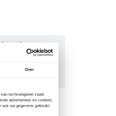
chreven door
Over
Mees
Eline
 van technologieën zoals
aire blogs
erde advertenties en content,
en wie uw gegevens gebruikt
Stelling: leraren