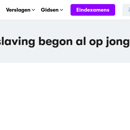
Eindexamens
Verslagen
Gidsen
slaving begon al op jonge