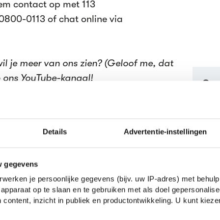
em contact op met 113
0800-0113 of chat online via
wil je meer van ons zien? (Geloof me, dat
 ons YouTube-kanaal!
Ges
ber 2022
Details
Advertentie-instellingen
w gegevens
en verdienen te weinig
werken je persoonlijke gegevens (bijv. uw IP-adres) met behulp
Popul
apparaat op te slaan en te gebruiken met als doel gepersonalise
 content, inzicht in publiek en productontwikkeling. U kunt kiez