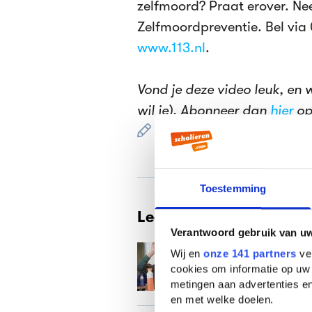
zelfmoord? Praat erover. Ne
Zelfmoordpreventie. Bel via 
www.113.nl
.
Vond je deze video leuk, en 
wil je). Abonneer dan
hier
op
Gepubliceerd op 10 okto
Toestemming
Lees verder
Verantwoord gebruik van u
Stelling: lerar
Wij en
onze 141 partners
ver
cookies om informatie op uw 
metingen aan advertenties en
en met welke doelen.