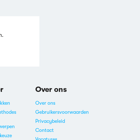
n.
r
Over ons
akken
Over ons
ethodes
Gebruikersvoorwaarden
Privacybeleid
werpen
Contact
ekeuze
Vacatures