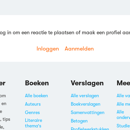
og in om een reactie te plaatsen of maak een profiel aa
Inloggen
Aanmelden
er
Boeken
Verslagen
Mee
 om
Alle boeken
Alle verslagen
Alle v
n en
Auteurs
Boekverslagen
Alle m
e
Alle
Genres
Samenvattingen
onder
, tips
Literaire
Betogen
thema's
Studi
de,
Profielwerkstukken