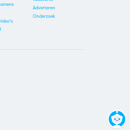
xamens
Adverteren
m
Onderzoek
video's
f