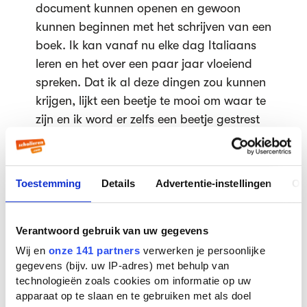
document kunnen openen en gewoon
kunnen beginnen met het schrijven van een
boek. Ik kan vanaf nu elke dag Italiaans
leren en het over een paar jaar vloeiend
spreken. Dat ik al deze dingen zou kunnen
krijgen, lijkt een beetje te mooi om waar te
zijn en ik word er zelfs een beetje gestrest
van.
Al dat manifesteren klinkt toch wel een tikje
zweverig als je het mij vraagt, maar er zit
Toestemming
Details
Advertentie-instellingen
Ov
blijkbaar wel een kern van waarheid in.
Hoogleraar sociale psychologie Roos Vonk
vertelt aan
de Volkskrant
dat er genoeg
Verantwoord gebruik van uw gegevens
voorbeelden zijn waaruit blijkt dat
Wij en
onze 141 partners
verwerken je persoonlijke
gegevens (bijv. uw IP-adres) met behulp van
bepaalde gedachten daadwerkelijk een
technologieën zoals cookies om informatie op uw
uitwerking hebben in het echte leven.
apparaat op te slaan en te gebruiken met als doel
"Denk bijvoorbeeld aan een skiër die ervan