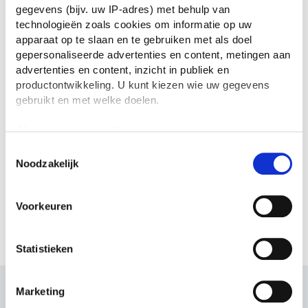
Populaire blogs
gegevens (bijv. uw IP-adres) met behulp van
technologieën zoals cookies om informatie op uw
Van studiefinanciering tot DigiD:
apparaat op te slaan en te gebruiken met als doel
jouw 18+-checklist
gepersonaliseerde advertenties en content, metingen aan
advertenties en content, inzicht in publiek en
productontwikkeling. U kunt kiezen wie uw gegevens
gebruikt en met welke doelen.
Stelling: leraren verdienen te
weinig
Als u het toestaat, willen we ook graag:
Informatie verzamelen over uw geografische
Toestemmingsselectie
Noodzakelijk
locatie, die tot een paar meter nauwkeurig kan zijn
Uw apparaat identificeren door het actief te
scannen op specifieke eigenschappen (fingerprinting)
Voorkeuren
Lees meer over hoe uw persoonlijke gegevens worden
verwerkt en stel uw voorkeuren in het
detailgedeelte
in.
U kunt uw toestemming op elk moment wijzigen of
Statistieken
intrekken in de Cookieverklaring.
We gebruiken cookies om content en advertenties te
Marketing
personaliseren, om functies voor social media te bieden