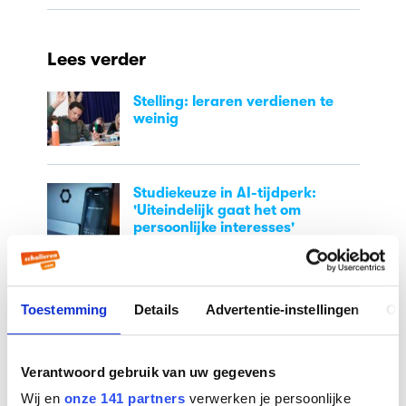
Lees verder
Stelling: leraren verdienen te
weinig
Studiekeuze in AI-tijdperk:
'Uiteindelijk gaat het om
persoonlijke interesses'
TeamNL strijdt om de wereldtitel
in debatteren
Toestemming
Details
Advertentie-instellingen
Ov
Verantwoord gebruik van uw gegevens
Wij en
onze 141 partners
verwerken je persoonlijke