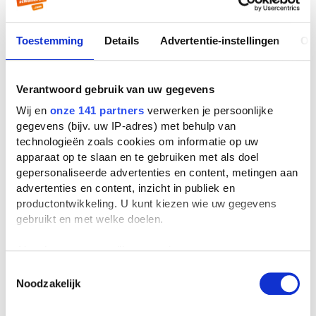
alleen bij de tabellen over het vak dat je
nodig hebt.
Toestemming
Details
Advertentie-instellingen
Ov
De inhoud kan ook goed van pas komen
als je tijdens het proefwerk een onderwerp
tegenkomt waar je helemaal niet voor hebt
Verantwoord gebruik van uw gegevens
geleerd. De titels van de tabellen helpen je
Wij en
onze 141 partners
verwerken je persoonlijke
dan als het goed is in de juiste richting.
gegevens (bijv. uw IP-adres) met behulp van
technologieën zoals cookies om informatie op uw
Het register
apparaat op te slaan en te gebruiken met als doel
gepersonaliseerde advertenties en content, metingen aan
Mocht je het onderwerp van de vraag niet
advertenties en content, inzicht in publiek en
terug kunnen vinden in de inhoud, dan kun
productontwikkeling. U kunt kiezen wie uw gegevens
je op specifieke woorden gaan zoeken.
gebruikt en met welke doelen.
Achterin de Binas staat namelijk een
Als u het toestaat, willen we ook graag:
register. Hierin vind je een grote
Informatie verzamelen over uw geografische
Toestemmingsselectie
verzameling aan trefwoorden op
Noodzakelijk
locatie, die tot een paar meter nauwkeurig kan zijn
alfabetische volgorde. Achter deze
Uw apparaat identificeren door het actief te
woorden staan de tabellen waar je ze kunt
scannen op specifieke eigenschappen (fingerprinting)