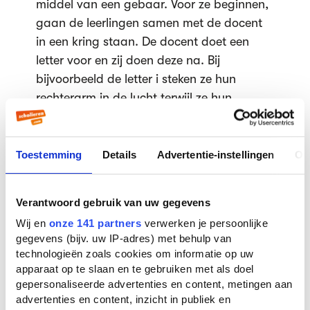
middel van een gebaar. Voor ze beginnen,
gaan de leerlingen samen met de docent
in een kring staan. De docent doet een
letter voor en zij doen deze na. Bij
bijvoorbeeld de letter i steken ze hun
rechterarm in de lucht terwijl ze hun
linkerarm langs hun lichaam laten hangen.
Daarbij houden ze hun benen tegen elkaar
terwijl ze staan. Als toeschouwer kun je zien
Toestemming
Details
Advertentie-instellingen
Ov
dat het de letter i voorstelt.
Waarom ze deze letters moeten vormen, is
Verantwoord gebruik van uw gegevens
niet helemaal duidelijk. De oefening brengt
Wij en
onze 141 partners
verwerken je persoonlijke
veel vragen onder de leerlingen op, zoals
gegevens (bijv. uw IP-adres) met behulp van
'waar komen de letters vandaan?' en
technologieën zoals cookies om informatie op uw
'hebben de letters iets te maken met
apparaat op te slaan en te gebruiken met als doel
natuur?' Hier probeert docent Viktor een zo
gepersonaliseerde advertenties en content, metingen aan
advertenties en content, inzicht in publiek en
goed mogelijk antwoord op te geven,