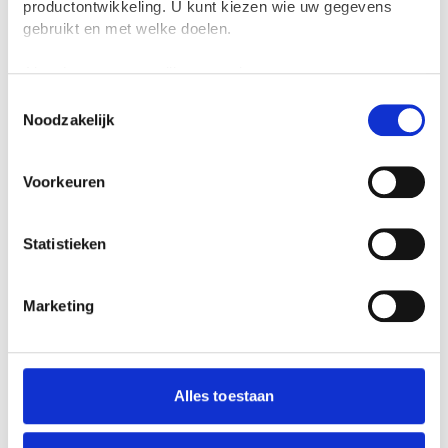
productontwikkeling. U kunt kiezen wie uw gegevens
maar hij zegt ook: "Het is heel moeilijk om
gebruikt en met welke doelen.
te begrijpen, te moeilijk als je het mij
vraagt." Veel vragen blijven daardoor
Als u het toestaat, willen we ook graag:
onbeantwoord.
Informatie verzamelen over uw geografische
Toestemmingsselectie
Noodzakelijk
locatie, die tot een paar meter nauwkeurig kan zijn
'Soms vind ik euritmie wel een
Uw apparaat identificeren door het actief te
beetje saai'
scannen op specifieke eigenschappen (fingerprinting)
Voorkeuren
Lees meer over hoe uw persoonlijke gegevens worden
Tijdens het alfabet beginnen de leerlingen
verwerkt en stel uw voorkeuren in het
detailgedeelte
in.
U kunt uw toestemming op elk moment wijzigen of
zich anders te gedragen: ze zijn opeens
Statistieken
intrekken in de Cookieverklaring.
moe, verveeld en minder actief. "Soms vind
ik euritmie wel een beetje saai als we
We gebruiken cookies om content en advertenties te
Marketing
steeds dezelfde dingen doen", zegt Isa (12)
personaliseren, om functies voor social media te bieden
en om ons websiteverkeer te analyseren. Ook delen we
dan ook. Dit is terug te zien bij sommige
informatie over jouw gebruik van onze site met onze
van haar klasgenoten.
partners voor social media, adverteren en analyse. Deze
Alles toestaan
Maar als het alfabet klaar is, weet de
partners kunnen deze gegevens combineren met andere
docent de aandacht van de kinderen terug
informatie die je aan ze hebt verstrekt of die ze hebben