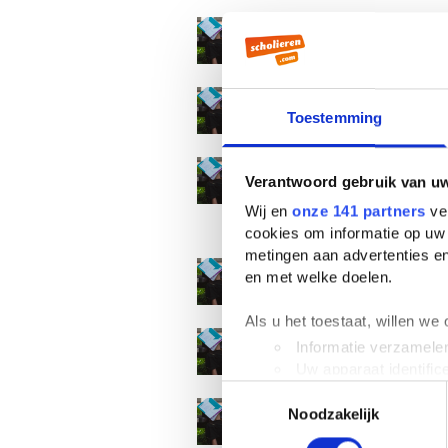
Het Stukje - I
Door Camiel · 24 June
Het Stukje - 
Toestemming
Door Camiel · 16 Sept
Het Stukje - 
Verantwoord gebruik van u
Studieboeken
Wij en
onze 141 partners
ver
Door Camiel · 05 Octo
cookies om informatie op uw 
metingen aan advertenties en
Het Stukje -
en met welke doelen.
Door Camiel · 19 Octob
Als u het toestaat, willen we
Het Stukje - 
Informatie verzamelen
Door Camiel · 09 Nove
Uw apparaat identific
Toestemmingsselectie
Lees meer over hoe uw perso
Het Stukje - 
Noodzakelijk
toestemming op elk moment wi
Door Camiel · 20 Nove