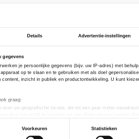
n de Roxy
 1999
Het Begin van het Einde
Details
Advertentie-instellingen
ember 1999
Het Vreugdevuur der
w gegevens
werken je persoonlijke gegevens (bijv. uw IP-adres) met behulp
ber 1999
apparaat op te slaan en te gebruiken met als doel gepersonalise
 content, inzicht in publiek en productontwikkeling. U kunt kiez
 De Samenzwering
er 1999
Rece
 ook graag:
De Fiets Nakken
 over uw geografische locatie, die tot een paar meter nauwkeuri
mber 1999
eren door het actief te scannen op specifieke eigenschappen (fing
onlijke gegevens worden verwerkt en stel uw voorkeuren in he
De Fiets Nakken 2
Voorkeuren
Statistieken
jzigen of intrekken in de Cookieverklaring.
mber 1999