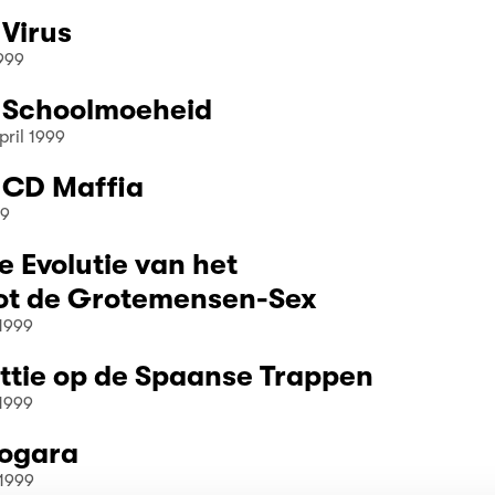
 Virus
999
- Schoolmoeheid
ril 1999
- CD Maffia
99
e Evolutie van het
ot de Grotemensen-Sex
1999
Fittie op de Spaanse Trappen
1999
Nogara
1999