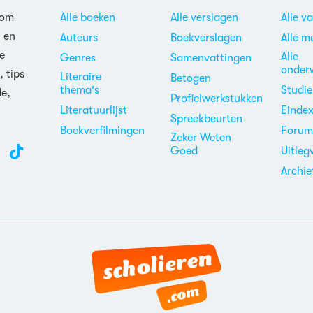
 om
Alle boeken
Alle verslagen
Alle v
n en
Auteurs
Boekverslagen
Alle m
e
Alle
Genres
Samenvattingen
onder
, tips
Literaire
Betogen
thema's
Studi
de,
Profielwerkstukken
Literatuurlijst
Einde
Spreekbeurten
Boekverfilmingen
Foru
Zeker Weten
Goed
Uitleg
Archie