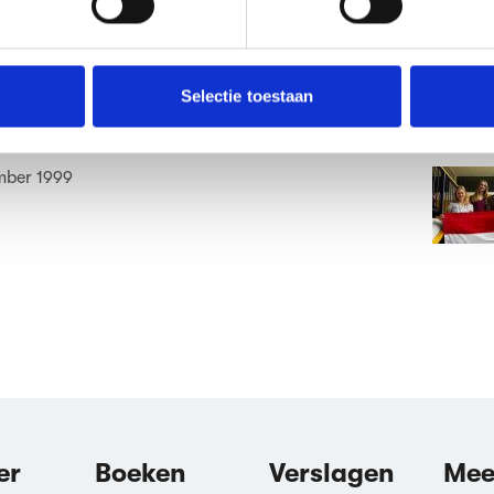
ent en advertenties te personaliseren, om functies voor social
irsten en Vinnie
. Ook delen we informatie over jouw gebruik van onze site met 
e. Deze partners kunnen deze gegevens combineren met andere i
mber 1999
erzameld op basis van jouw gebruik van hun services.
Selectie toestaan
De dag dat iedereen naamloos
erden
die uw gegevens kunnen ontvangen en verwerken.
mber 1999
er
Boeken
Verslagen
Mee