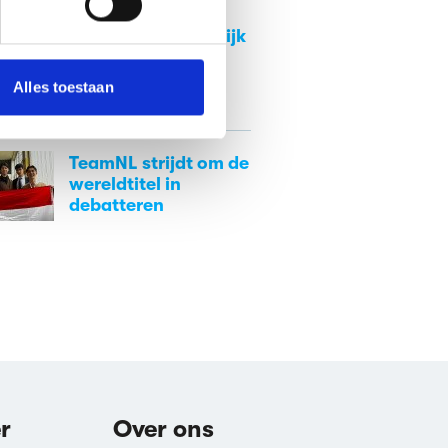
 media te bieden en om ons
Studiekeuze in AI-
tijdperk: 'Uiteindelijk
onze partners voor social
gaat het om
nformatie die je aan ze hebt
persoonlijke
Alles toestaan
interesses'
TeamNL strijdt om de
wereldtitel in
debatteren
r
Over ons