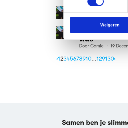
We gebruiken cookies om cont
Het Stukje - K
websiteverkeer te analyseren
media, adverteren en analys
Door Camiel · 03 Dece
verstrekt of die ze hebben v
Weigeren
Het Stukje - 
We werken samen met
63 d
was
Door Camiel · 19 Dece
‹
1
2
3
4
5
6
7
8
9
10
...
129
130
›
Samen ben je slimm