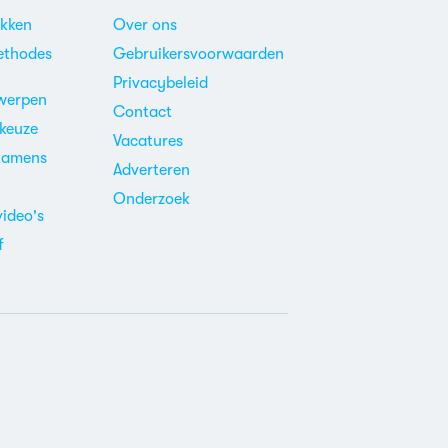
akken
Over ons
ethodes
Gebruikersvoorwaarden
Privacybeleid
werpen
Contact
ekeuze
Vacatures
xamens
Adverteren
m
Onderzoek
video's
f