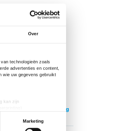
Over
 van technologieën zoals
erde advertenties en content,
en wie uw gegevens gebruikt
nte blogs
g kan zijn
Stelling: leraren
erprinting)
verdienen te weinig
t
detailgedeelte
in. U kunt uw
Marketing