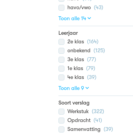
havo/vwo
(
43
)
Toon alle 14
Leerjaar
2e klas
(
164
)
onbekend
(
125
)
3e klas
(
77
)
1e klas
(
79
)
4e klas
(
39
)
Toon alle 9
Soort verslag
Werkstuk
(
322
)
Opdracht
(
41
)
Samenvatting
(
39
)