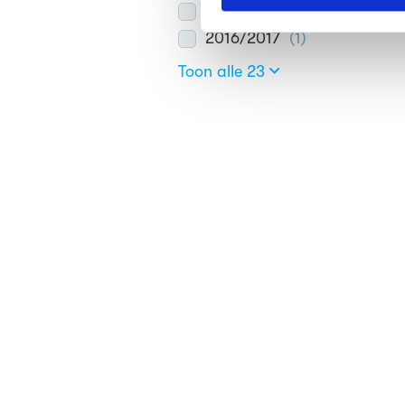
2017/2018
(
2
)
We werken samen met
63 d
2016/2017
(
1
)
Toon alle 23