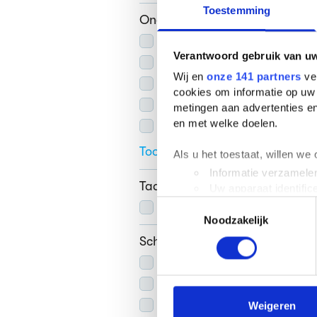
Toestemming
Onderwerpen
Drugs
(
22
)
Verantwoord gebruik van u
Roken
(
19
)
Wij en
onze 141 partners
ver
Voeding
(
13
)
cookies om informatie op uw 
Alcohol
(
13
)
metingen aan advertenties en
en met welke doelen.
Cultuur
(
8
)
Toon alle 111
Als u het toestaat, willen we
Informatie verzamelen
Taal
Uw apparaat identific
Toestemmingsselectie
Nederlands
(
509
)
Lees meer over hoe uw perso
Noodzakelijk
toestemming op elk moment wi
Schooljaar
We gebruiken cookies om cont
2023/2024
(
1
)
websiteverkeer te analyseren
2020/2021
(
2
)
media, adverteren en analys
verstrekt of die ze hebben v
2019/2020
(
2
)
Weigeren