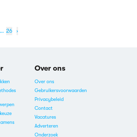
…
26
›
r
Over ons
akken
Over ons
ethodes
Gebruikersvoorwaarden
Privacybeleid
werpen
Contact
ekeuze
Vacatures
xamens
Adverteren
m
Onderzoek