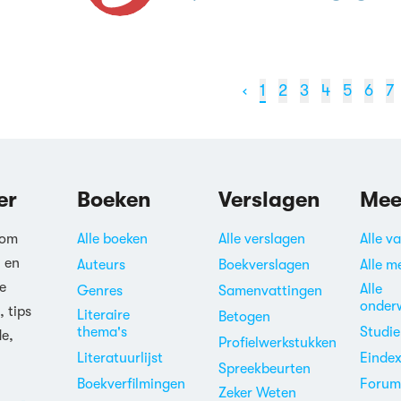
‹
1
2
3
4
5
6
7
er
Boeken
Verslagen
Mee
 om
Alle boeken
Alle verslagen
Alle v
n en
Auteurs
Boekverslagen
Alle m
e
Alle
Genres
Samenvattingen
onder
, tips
Literaire
Betogen
thema's
Studi
de,
Profielwerkstukken
Literatuurlijst
Einde
Spreekbeurten
Boekverfilmingen
Foru
Zeker Weten