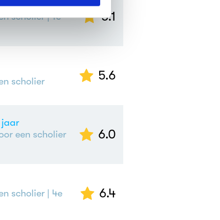
5.1
en scholier
| 1e
5.6
en scholier
 jaar
6.0
or een scholier
6.4
en scholier
| 4e