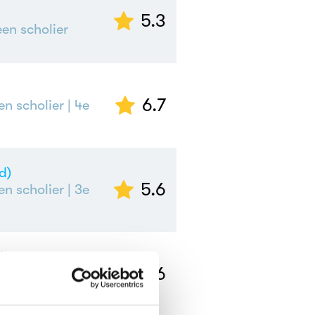
5.3
en scholier
6.7
en scholier
| 4e
d)
5.6
en scholier
| 3e
/m jong
6.6
or een scholier