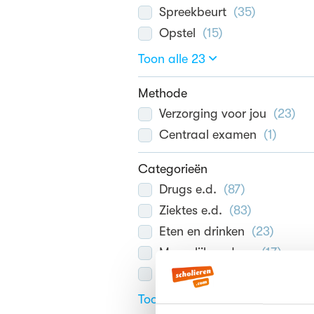
Spreekbeurt
(
35
)
Opstel
(
15
)
Toon alle 23
Methode
Verzorging voor jou
(
23
)
Centraal examen
(
1
)
Categorieën
Drugs e.d.
(
87
)
Ziektes e.d.
(
83
)
Eten en drinken
(
23
)
Menselijk gedrag
(
17
)
Werk, beroepen
(
9
)
Toon alle 22