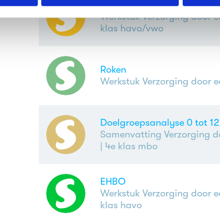
Duchenne spierdystrofie
erden
die uw gegevens kunnen ontvangen en verwerken.
Werkstuk Verzorging door e
klas havo/vwo
Roken
Werkstuk Verzorging door e
Doelgroepsanalyse 0 tot 12
Samenvatting Verzorging do
| 4e klas mbo
EHBO
Werkstuk Verzorging door e
klas havo