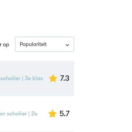
Populariteit
r op
7.3
scholier
| 3e klas
5.7
en scholier
| 2e