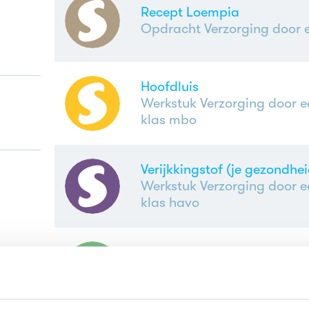
Recept Loempia
Opdracht Verzorging door e
Hoofdluis
Werkstuk Verzorging door e
klas mbo
Verijkkingstof (je gezondhei
Werkstuk Verzorging door e
klas havo
Ontwikkelingen van baby t
volwassene
Samenvatting Verzorging do