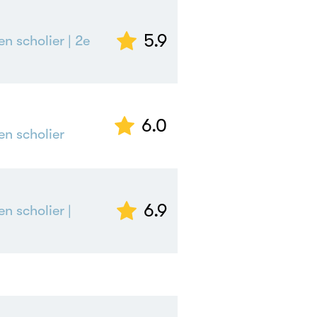
5.9
en scholier
| 2e
6.0
en scholier
6.9
en scholier
|