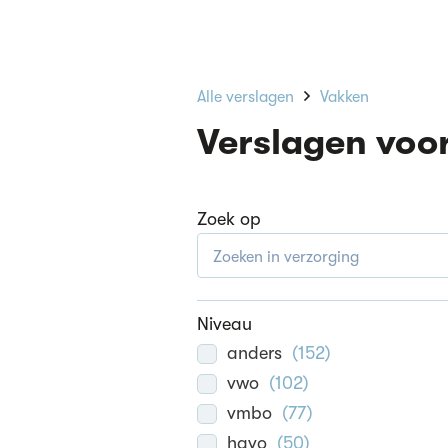
Alle verslagen
Vakken
Verslagen voor
Zoek op
Niveau
anders
(
152
)
vwo
(
102
)
vmbo
(
77
)
havo
(
50
)