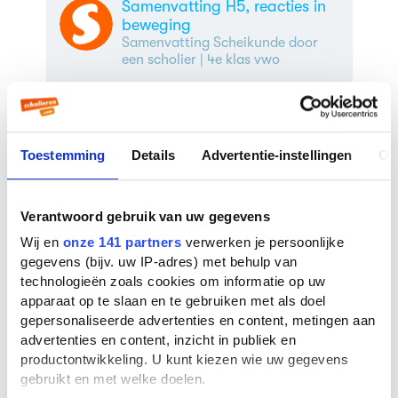
Samenvatting H5, reacties in
beweging
Samenvatting Scheikunde door
een scholier
| 4e klas vwo
hoofdstuk 6 evenwichten
Samenvatting Scheikunde door
guusje
| 4e klas vwo
Toestemming
Details
Advertentie-instellingen
Ov
Hoofdstuk 5
Verantwoord gebruik van uw gegevens
Samenvatting Scheikunde door
een scholier
| 3e klas vwo
Wij en
onze 141 partners
verwerken je persoonlijke
gegevens (bijv. uw IP-adres) met behulp van
technologieën zoals cookies om informatie op uw
apparaat op te slaan en te gebruiken met als doel
gepersonaliseerde advertenties en content, metingen aan
advertenties en content, inzicht in publiek en
Hoofdstuk 5
productontwikkeling. U kunt kiezen wie uw gegevens
Samenvatting Scheikunde door
een scholier
| 4e klas havo
gebruikt en met welke doelen.