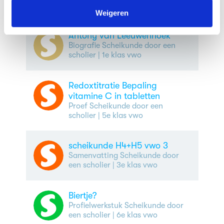
We werken samen met
63 derden
die uw gegevens
kunnen ontvangen en verwerken.
Weigeren
Antony van Leeuwenhoek
Biografie Scheikunde door een
scholier
| 1e klas vwo
Redoxtitratie Bepaling
vitamine C in tabletten
Proef Scheikunde door een
scholier
| 5e klas vwo
scheikunde H4+H5 vwo 3
Samenvatting Scheikunde door
een scholier
| 3e klas vwo
Biertje?
Profielwerkstuk Scheikunde door
een scholier
| 6e klas vwo