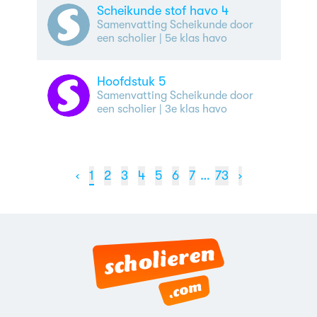
Scheikunde stof havo 4
Samenvatting Scheikunde door
een scholier
| 5e klas havo
Hoofdstuk 5
Samenvatting Scheikunde door
een scholier
| 3e klas havo
‹
1
2
3
4
5
6
7
…
73
›