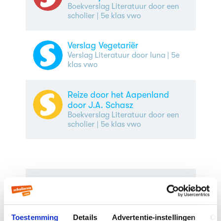
Boekverslag Literatuur door een
scholier
| 5e klas vwo
Verslag Vegetariër
Verslag Literatuur door luna
| 5e
klas vwo
Reize door het Aapenland
door J.A. Schasz
Boekverslag Literatuur door een
scholier
| 5e klas vwo
Boekje: Karel ende Elegast
Samenvatting Literatuur door een
scholier
Toestemming
Details
Advertentie-instellingen
Ov