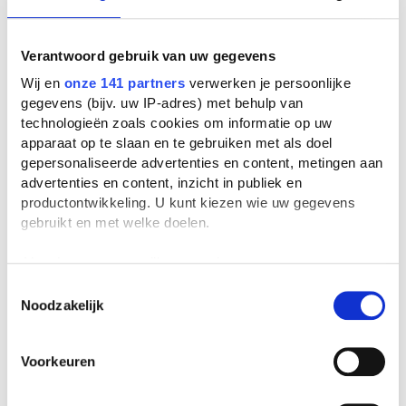
Camera Obscura door
Hildebrand
Verantwoord gebruik van uw gegevens
Boekverslag Literatuur door een
scholier
| 6e klas vwo
Wij en
onze 141 partners
verwerken je persoonlijke
gegevens (bijv. uw IP-adres) met behulp van
technologieën zoals cookies om informatie op uw
Karel ende Elegast door
apparaat op te slaan en te gebruiken met als doel
Onbekend
gepersonaliseerde advertenties en content, metingen aan
Boekverslag Literatuur door een
advertenties en content, inzicht in publiek en
scholier
| 6e klas vwo
productontwikkeling. U kunt kiezen wie uw gegevens
gebruikt en met welke doelen.
Montyn door Dirk Ayelt
Kooiman
Als u het toestaat, willen we ook graag:
Boekverslag Literatuur door een
Informatie verzamelen over uw geografische
Toestemmingsselectie
scholier
| 4e klas vwo
Noodzakelijk
locatie, die tot een paar meter nauwkeurig kan zijn
Uw apparaat identificeren door het actief te
scannen op specifieke eigenschappen (fingerprinting)
Lanseloet van Denemarken
Voorkeuren
Vertaling Literatuur door een
Lees meer over hoe uw persoonlijke gegevens worden
scholier
| 4e klas vwo
verwerkt en stel uw voorkeuren in het
detailgedeelte
in.