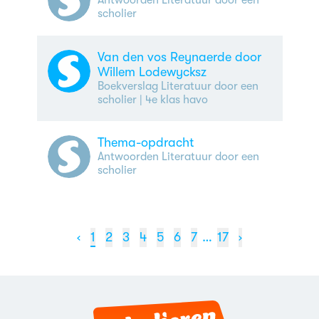
Antwoorden Literatuur door een
scholier
Van den vos Reynaerde door
Willem Lodewycksz
Boekverslag Literatuur door een
scholier
| 4e klas havo
Thema-opdracht
Antwoorden Literatuur door een
scholier
‹
1
2
3
4
5
6
7
…
17
›