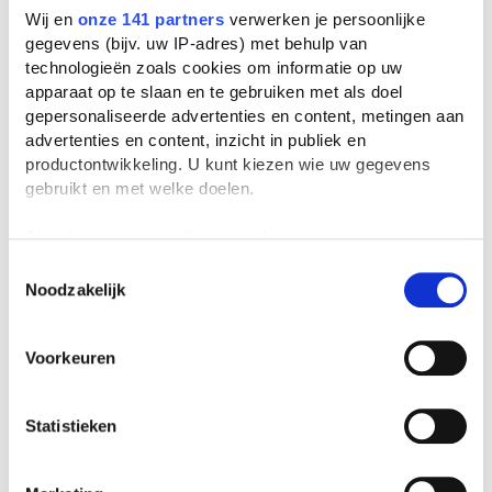
Wij en
onze 141 partners
verwerken je persoonlijke
Kilometers zonlicht
gegevens (bijv. uw IP-adres) met behulp van
Marike Goslinga
technologieën zoals cookies om informatie op uw
1 verslag
apparaat op te slaan en te gebruiken met als doel
gepersonaliseerde advertenties en content, metingen aan
advertenties en content, inzicht in publiek en
productontwikkeling. U kunt kiezen wie uw gegevens
gebruikt en met welke doelen.
Als u het toestaat, willen we ook graag:
Informatie verzamelen over uw geografische
Toestemmingsselectie
Noodzakelijk
locatie, die tot een paar meter nauwkeurig kan zijn
Uw apparaat identificeren door het actief te
scannen op specifieke eigenschappen (fingerprinting)
Voorkeuren
Lees meer over hoe uw persoonlijke gegevens worden
verwerkt en stel uw voorkeuren in het
detailgedeelte
in.
U kunt uw toestemming op elk moment wijzigen of
Statistieken
intrekken in de Cookieverklaring.
We gebruiken cookies om content en advertenties te