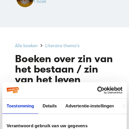
1 boek
Alle boeken
Literaire thema's
Boeken over zin van
het bestaan / zin
van het leven
Filteren
(1)
Toestemming
Details
Advertentie-instellingen
Ov
Populariteit
Sorteer op
Verantwoord gebruik van uw gegevens