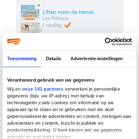
Liften naar de hemel
Lex Paleaux
1 verslag
Noodlot
Toestemming
Details
Advertentie-instellingen
Ov
Louis Couperus
26 verslagen
Verantwoord gebruik van uw gegevens
Wij en
onze 141 partners
verwerken je persoonlijke
Luister
gegevens (bijv. uw IP-adres) met behulp van
Sacha Bronwasser
technologieën zoals cookies om informatie op uw
2 verslagen
apparaat op te slaan en te gebruiken met als doel
gepersonaliseerde advertenties en content, metingen aan
advertenties en content, inzicht in publiek en
productontwikkeling. U kunt kiezen wie uw gegevens
Of mice and men
gebruikt en met welke doelen.