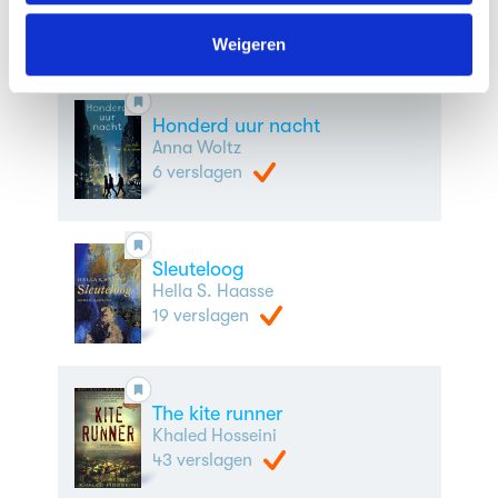
Jacques Vriens
We werken samen met
63 derden
die uw gegevens
17 verslagen
kunnen ontvangen en verwerken.
Weigeren
Honderd uur nacht
Anna Woltz
6 verslagen
Sleuteloog
Hella S. Haasse
19 verslagen
The kite runner
Khaled Hosseini
43 verslagen