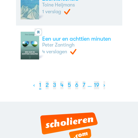
Toine Heijmans
1 verslag
Een uur en achttien minuten
Peter Zantingh
4 verslagen
‹
1
2
3
4
5
6
7
…
19
›