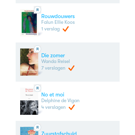
Rouwdouwers
Falun Ellie Koos
1 verslag
Die zomer
Wanda Reisel
7 verslagen
No et moi
Delphine de Vigan
4 verslagen
Zuurstofschuld