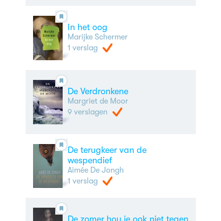
In het oog
Marijke Schermer
1 verslag
De Verdronkene
Margriet de Moor
9 verslagen
De terugkeer van de
wespendief
Aimée De Jongh
1 verslag
De zomer hou je ook niet tegen