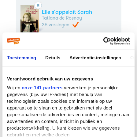
Elle s'appelait Sarah
Tatiana de Rosnay
35 verslagen
Latino king
Toestemming
Details
Advertentie-instellingen
Ov
Bibi Dumon Tak
13 verslagen
Verantwoord gebruik van uw gegevens
Wij en
onze 141 partners
verwerken je persoonlijke
The kite runner
gegevens (bijv. uw IP-adres) met behulp van
Khaled Hosseini
technologieën zoals cookies om informatie op uw
43 verslagen
apparaat op te slaan en te gebruiken met als doel
gepersonaliseerde advertenties en content, metingen aan
advertenties en content, inzicht in publiek en
productontwikkeling. U kunt kiezen wie uw gegevens
Een uur en achttien minuten
gebruikt en met welke doelen.