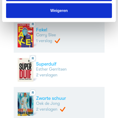
Connie Palmen
We werken samen met
63 derden
die uw gegevens
4 verslagen
kunnen ontvangen en verwerken.
Weigeren
Fake!
Carry Slee
1 verslag
Superduif
Esther Gerritsen
2 verslagen
Zwarte schuur
Oek de Jong
2 verslagen