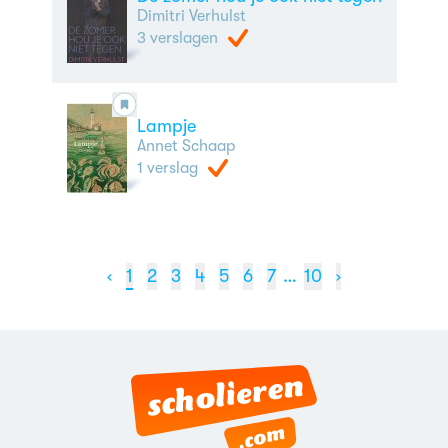
Dimitri Verhulst
3 verslagen
Lampje
Annet Schaap
1 verslag
‹
1
2
3
4
5
6
7
…
10
›