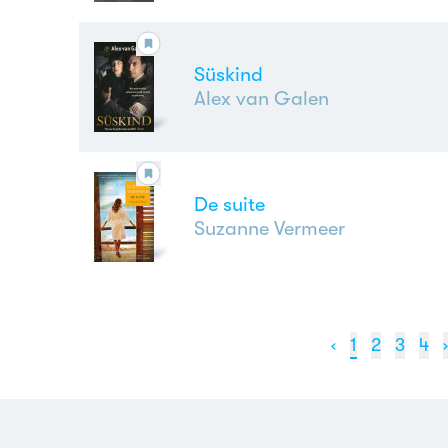
Süskind
Alex van Galen
De suite
Suzanne Vermeer
‹
1
2
3
4
›