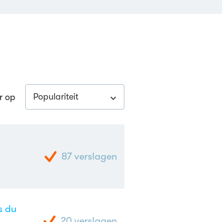
Populariteit
r op
87
verslagen
s du
20
verslagen