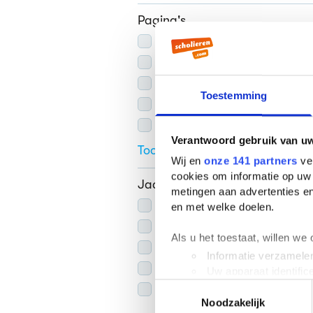
Pagina's
Onbekend
(
7
)
<50
(
1
)
50-100
(
3
)
Toestemming
100-250
(
23
)
250-500
(
37
)
Verantwoord gebruik van u
Toon alle 6
Wij en
onze 141 partners
ver
cookies om informatie op uw 
Jaar van uitgave
metingen aan advertenties en
2006-heden
(
44
)
en met welke doelen.
1981-2005
(
24
)
Als u het toestaat, willen we
1946-1980
(
2
)
Informatie verzamelen
1880-1945
(
2
)
Uw apparaat identific
Toestemmingsselectie
<1880
(
1
)
Lees meer over hoe uw perso
Noodzakelijk
toestemming op elk moment wi