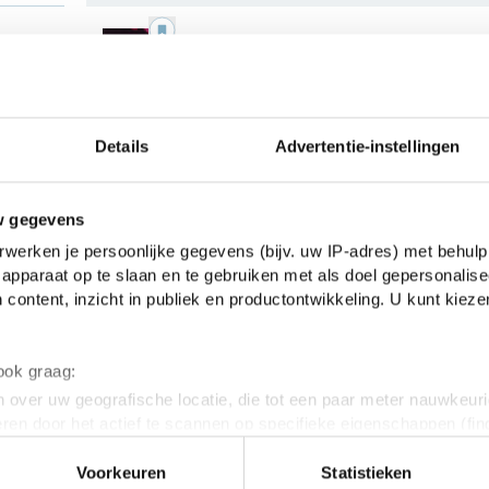
Vals licht
Joost Zwagerman
Details
Advertentie-instellingen
Het verrotte leven van Floort
Bloem
w gegevens
Yvonne Keuls
werken je persoonlijke gegevens (bijv. uw IP-adres) met behulp
apparaat op te slaan en te gebruiken met als doel gepersonalise
 content, inzicht in publiek en productontwikkeling. U kunt kiez
 ook graag:
 over uw geografische locatie, die tot een paar meter nauwkeuri
Spaanschen Brabander
eren door het actief te scannen op specifieke eigenschappen (fing
G.A. Bredero
onlijke gegevens worden verwerkt en stel uw voorkeuren in he
Voorkeuren
Statistieken
jzigen of intrekken in de Cookieverklaring.