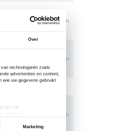
54
verslagen
Over
je
110
verslagen
 van technologieën zoals
erde advertenties en content,
en wie uw gegevens gebruikt
g kan zijn
22
verslagen
erprinting)
t
detailgedeelte
in. U kunt uw
Marketing