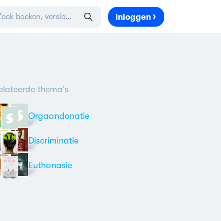
Inloggen
elateerde thema's
Orgaandonatie
Discriminatie
Euthanasie