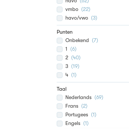
havo
(
62
)
vmbo
(
22
)
havo/vwo
(
3
)
Punten
Onbekend
(
7
)
1
(
6
)
2
(
40
)
3
(
19
)
4
(
1
)
Taal
Nederlands
(
69
)
Frans
(
2
)
Portugees
(
1
)
Engels
(
1
)