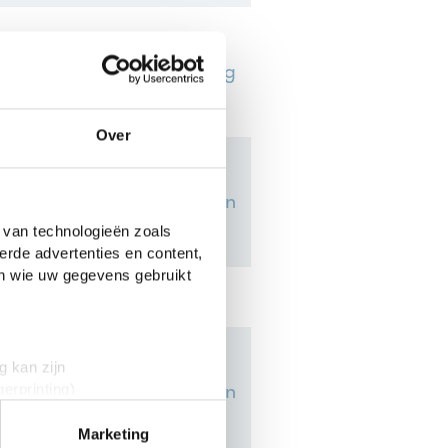
1
verslag
Over
2
verslagen
 van technologieën zoals
erde advertenties en content,
en wie uw gegevens gebruikt
g kan zijn
3
verslagen
erprinting)
t
detailgedeelte
in. U kunt uw
Marketing