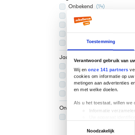
Onbekend
(
14
)
50-100
(
5
)
100-250
(
97
)
250-500
(
52
)
Toestemming
500+
(
1
)
Jaar van uitgave
Verantwoord gebruik van u
2006-heden
(
125
)
Wij en
onze 141 partners
ver
1981-2005
(
33
)
cookies om informatie op uw 
metingen aan advertenties en
1946-1980
(
10
)
en met welke doelen.
1880-1945
(
1
)
Als u het toestaat, willen we
Onderwerpen
Informatie verzamelen
Homoseksualiteit
(
1
)
Uw apparaat identific
Toestemmingsselectie
Lees meer over hoe uw perso
Noodzakelijk
toestemming op elk moment wi