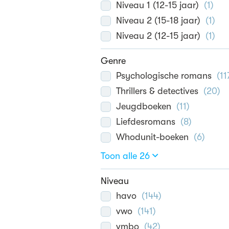
Niveau 1 (12-15 jaar)
(
1
)
Niveau 2 (15-18 jaar)
(
1
)
Niveau 2 (12-15 jaar)
(
1
)
Genre
Psychologische romans
(
11
Thrillers & detectives
(
20
)
Jeugdboeken
(
11
)
Liefdesromans
(
8
)
Whodunit-boeken
(
6
)
Toon alle 26
Niveau
havo
(
144
)
vwo
(
141
)
vmbo
(
42
)