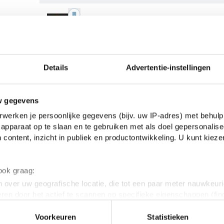
De stilte
Anya Niewierra
Details
Advertentie-instellingen
Parnassia
w gegevens
Josha Zwaan
werken je persoonlijke gegevens (bijv. uw IP-adres) met behulp
apparaat op te slaan en te gebruiken met als doel gepersonalise
 content, inzicht in publiek en productontwikkeling. U kunt kiez
 ook graag:
 over uw geografische locatie, die tot een paar meter nauwkeuri
Wij dansen niet
eren door het actief te scannen op specifieke eigenschappen (fing
Ellen Heijmerikx
onlijke gegevens worden verwerkt en stel uw voorkeuren in he
Voorkeuren
Statistieken
jzigen of intrekken in de Cookieverklaring.