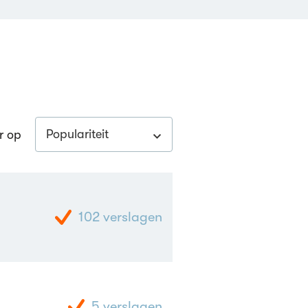
Populariteit
r op
102
verslagen
5
verslagen