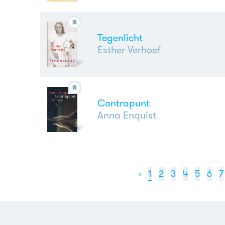
Tegenlicht
Esther Verhoef
Contrapunt
Anna Enquist
‹
1
2
3
4
5
6
7