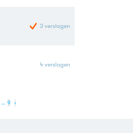
3
verslagen
4
verslagen
…
9
›