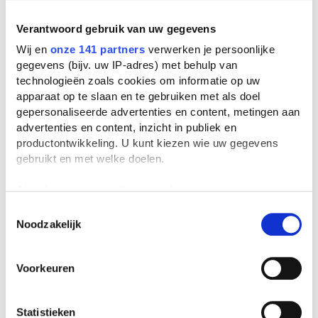
Verantwoord gebruik van uw gegevens
Populariteit
Sorteer op
Wij en
onze 141 partners
verwerken je persoonlijke
gegevens (bijv. uw IP-adres) met behulp van
technologieën zoals cookies om informatie op uw
apparaat op te slaan en te gebruiken met als doel
Wederzijds
gepersonaliseerde advertenties en content, metingen aan
Kees 't Hart
advertenties en content, inzicht in publiek en
1 verslag
productontwikkeling. U kunt kiezen wie uw gegevens
gebruikt en met welke doelen.
Als u het toestaat, willen we ook graag:
Informatie verzamelen over uw geografische
Toestemmingsselectie
Noodzakelijk
locatie, die tot een paar meter nauwkeurig kan zijn
Uw apparaat identificeren door het actief te
scannen op specifieke eigenschappen (fingerprinting)
Voorkeuren
Lees meer over hoe uw persoonlijke gegevens worden
verwerkt en stel uw voorkeuren in het
detailgedeelte
in.
U kunt uw toestemming op elk moment wijzigen of
Statistieken