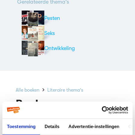
Gerelateerde thema's
Pesten
Seks
Ontwikkeling
Alle boeken
Literaire thema's
Boeken over
jongerenoverlast
Toestemming
Details
Advertentie-instellingen
Ov
Filteren
(1)