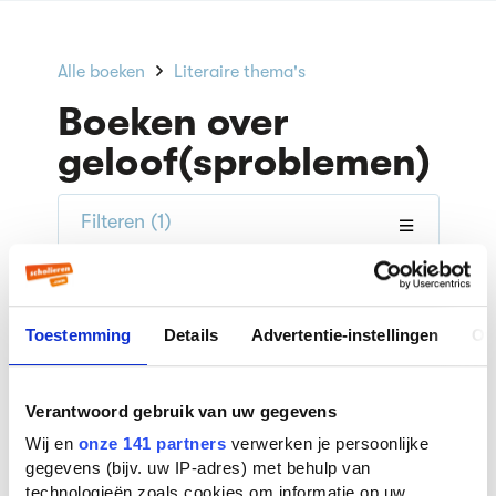
Alle boeken
Literaire thema's
Boeken over
geloof(sproblemen)
Filteren
(1)
Populariteit
Sorteer op
Toestemming
Details
Advertentie-instellingen
Ov
De honingslager
Verantwoord gebruik van uw gegevens
Fred Pelt
1 verslag
Wij en
onze 141 partners
verwerken je persoonlijke
gegevens (bijv. uw IP-adres) met behulp van
technologieën zoals cookies om informatie op uw