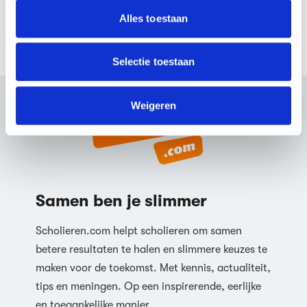
partners voor social media, adverteren en analyse. Deze
Alles toestaan
partners kunnen deze gegevens combineren met andere
informatie die je aan ze hebt verstrekt of die ze hebben
verzameld op basis van jouw gebruik van hun services.
Selectie toestaan
We werken samen met
63 derden
die uw gegevens
kunnen ontvangen en verwerken.
Weigeren
Samen ben je slimmer
Scholieren.com helpt scholieren om samen
betere resultaten te halen en slimmere keuzes te
maken voor de toekomst. Met kennis, actualiteit,
tips en meningen. Op een inspirerende, eerlijke
en toegankelijke manier.