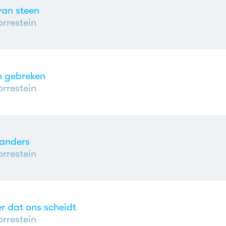
van steen
rrestein
n gebreken
rrestein
aanders
rrestein
er dat ons scheidt
rrestein