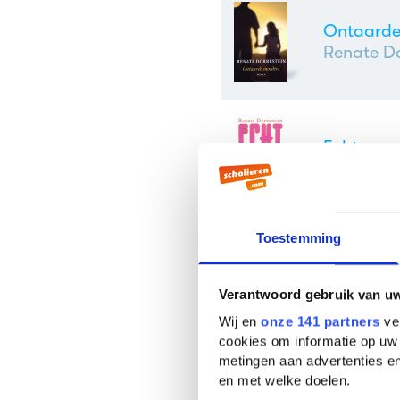
Ontaarde
Renate Do
Echt sexy
Renate Do
Toestemming
Zolang er 
Renate Do
Verantwoord gebruik van u
Wij en
onze 141 partners
ver
cookies om informatie op uw 
metingen aan advertenties en
Het perpe
en met welke doelen.