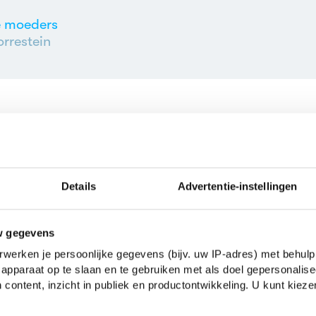
 moeders
rrestein
rrestein
Details
Advertentie-instellingen
leven is
rrestein
w gegevens
werken je persoonlijke gegevens (bijv. uw IP-adres) met behulp
apparaat op te slaan en te gebruiken met als doel gepersonalise
 content, inzicht in publiek en productontwikkeling. U kunt kiez
tuum mobile van de liefde