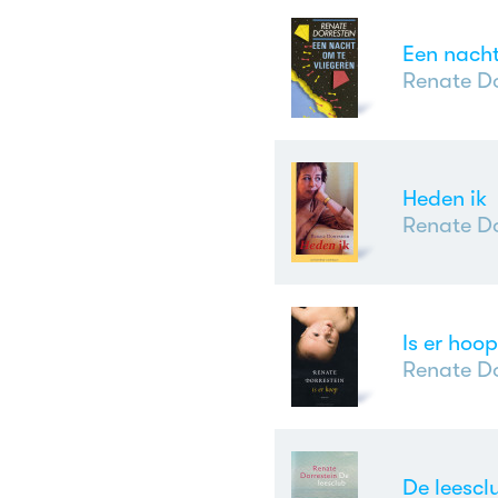
Een nacht
Renate Do
Heden ik
Renate Do
Is er hoop
Renate Do
De leescl