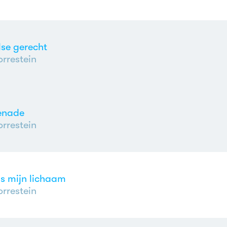
se gerecht
rrestein
enade
rrestein
is mijn lichaam
rrestein