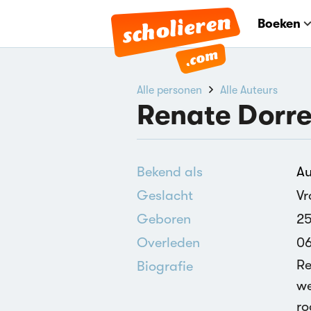
Boeken
Alle personen
Alle Auteurs
Renate Dorre
Bekend als
Au
Geslacht
V
Geboren
25
Overleden
06
Re
Biografie
we
ro