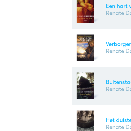
Een hart 
Renate Do
Verborge
Renate Do
Buitenst
Renate Do
Het duist
Renate Do