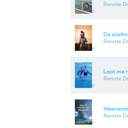
Renate Do
De stief
Renate Do
Laat me n
Renate Do
Weerwate
Renate Do