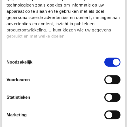
scholier
| 4e klas vwo
technologieën zoals cookies om informatie op uw
apparaat op te slaan en te gebruiken met als doel
gepersonaliseerde advertenties en content, metingen aan
Het diner door Herman Koch
advertenties en content, inzicht in publiek en
Boekverslag Nederlands door Cees
| Docent
productontwikkeling. U kunt kiezen wie uw gegevens
gebruikt en met welke doelen.
Het bittere kruid door Marga
Als u het toestaat, willen we ook graag:
Minco
Informatie verzamelen over uw geografische
Toestemmingsselectie
Boekverslag Nederlands door een
Noodzakelijk
locatie, die tot een paar meter nauwkeurig kan zijn
scholier
| 6e klas vwo
Uw apparaat identificeren door het actief te
scannen op specifieke eigenschappen (fingerprinting)
Voorkeuren
Lees meer over hoe uw persoonlijke gegevens worden
verwerkt en stel uw voorkeuren in het
detailgedeelte
in.
U kunt uw toestemming op elk moment wijzigen of
Statistieken
Alles wat er was door Hanna
intrekken in de Cookieverklaring.
Bervoets
Boekverslag Nederlands door een
We gebruiken cookies om content en advertenties te
Marketing
scholier
| 5e klas vwo
personaliseren, om functies voor social media te bieden
en om ons websiteverkeer te analyseren. Ook delen we