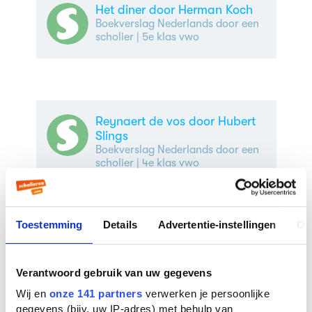
Het diner door Herman Koch
Boekverslag Nederlands door een
scholier
| 5e klas vwo
Reynaert de vos door Hubert
Slings
Boekverslag Nederlands door een
scholier
| 4e klas vwo
Frères de sang door Mikaël
Ollivier
Toestemming
Details
Advertentie-instellingen
Ov
Boekverslag Frans door een
scholier
Verantwoord gebruik van uw gegevens
Trofee
Wij en
onze 141 partners
verwerken je persoonlijke
Boekverslag Nederlands door een
gegevens (bijv. uw IP-adres) met behulp van