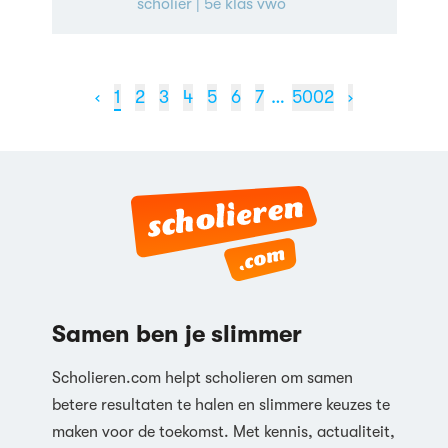
scholier
| 5e klas vwo
‹
1
2
3
4
5
6
7
…
5002
›
Samen ben je slimmer
Scholieren.com helpt scholieren om samen
betere resultaten te halen en slimmere keuzes te
maken voor de toekomst. Met kennis, actualiteit,