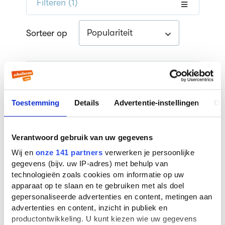
Filteren
(1)
Populariteit
Sorteer op
The Host (2013)
Filmverslag CKV door een scholier
| 4e klas havo
Toestemming
Details
Advertentie-instellingen
Ov
Verantwoord gebruik van uw gegevens
Wij en
onze 141 partners
verwerken je persoonlijke
gegevens (bijv. uw IP-adres) met behulp van
technologieën zoals cookies om informatie op uw
apparaat op te slaan en te gebruiken met als doel
gepersonaliseerde advertenties en content, metingen aan
advertenties en content, inzicht in publiek en
productontwikkeling. U kunt kiezen wie uw gegevens