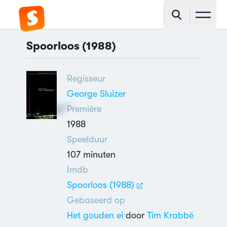
Spoorloos (1988)
Regisseur
George Sluizer
Première
1988
Speelduur
107 minuten
Imdb
Spoorloos (1988)
Gebaseerd op
Het gouden ei
door
Tim Krabbé