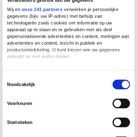
Verantwoord gebruik van uw gegevens
Wij en
onze 141 partners
verwerken je persoonlijke
Spoorloos (1988)
gegevens (bijv. uw IP-adres) met behulp van
Filmverslag Nederlands door een
technologieën zoals cookies om informatie op uw
scholier
| 4e klas vmbo
apparaat op te slaan en te gebruiken met als doel
gepersonaliseerde advertenties en content, metingen aan
advertenties en content, inzicht in publiek en
Spoorloos (1988)
productontwikkeling. U kunt kiezen wie uw gegevens
Filmverslag CKV door een scholier
| 4e klas havo
gebruikt en met welke doelen.
Als u het toestaat, willen we ook graag:
Spoorloos (1988)
Informatie verzamelen over uw geografische
Toestemmingsselectie
Filmverslag Nederlands door een
Noodzakelijk
locatie, die tot een paar meter nauwkeurig kan zijn
scholier
| 3e klas vmbo
Uw apparaat identificeren door het actief te
scannen op specifieke eigenschappen (fingerprinting)
Voorkeuren
Lees meer over hoe uw persoonlijke gegevens worden
verwerkt en stel uw voorkeuren in het
detailgedeelte
in.
U kunt uw toestemming op elk moment wijzigen of
Statistieken
Spoorloos (1988)
intrekken in de Cookieverklaring.
Filmverslag Nederlands door een
scholier
| 3e klas vwo