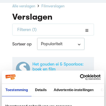
Alle verslagen
Filmverslagen
Verslagen
Filteren
(1)
Populariteit
Sorteer op
Het gouden ei & Spoorloos:
boek en film
Filmverslag Nederlands door een
scholier
| 4e klas vmbo
Toestemming
Details
Advertentie-instellingen
Ov
Spoorloos (1988)
Filmverslag Nederlands door een
scholier
| 4e klas vmbo