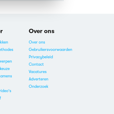
r
Over ons
akken
Over ons
ethodes
Gebruikersvoorwaarden
Privacybeleid
werpen
Contact
ekeuze
Vacatures
xamens
Adverteren
m
Onderzoek
video's
f