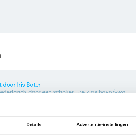
n
door Iris Boter
ederlands door een scholier
| 3e klas havo/vwo
door Iris Boter
Details
Advertentie-instellingen
ederlands door een scholier