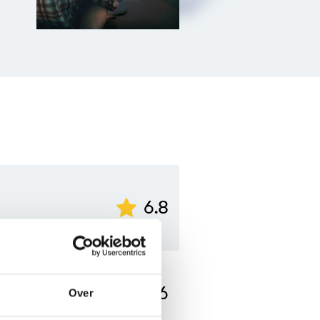
6.8
4.6
Over