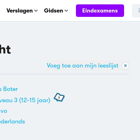
Eindexamens
Verslagen
Gidsen
ht
Voeg toe aan mijn leeslijst
is Boter
veau 3 (12-15 jaar)
avo
derlands