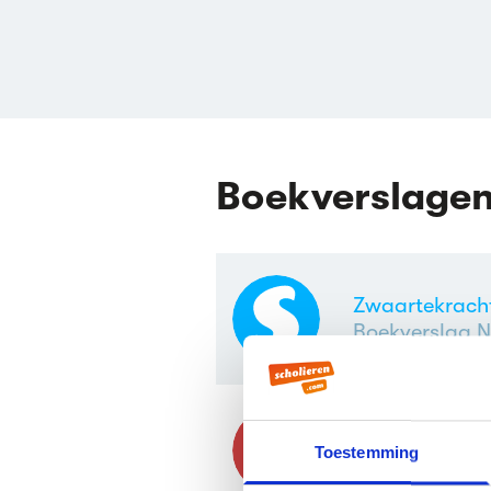
Boekverslage
Zwaartekracht 
Boekverslag N
Zwaartekracht 
Toestemming
Boekverslag N