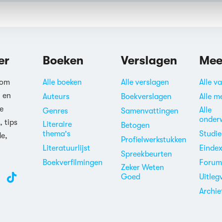
er
Boeken
Verslagen
Mee
 om
Alle boeken
Alle verslagen
Alle v
n en
Auteurs
Boekverslagen
Alle m
e
Alle
Genres
Samenvattingen
onder
, tips
Literaire
Betogen
thema's
Studi
de,
Profielwerkstukken
Literatuurlijst
Einde
Spreekbeurten
Boekverfilmingen
Foru
Zeker Weten
Goed
Uitleg
Archie