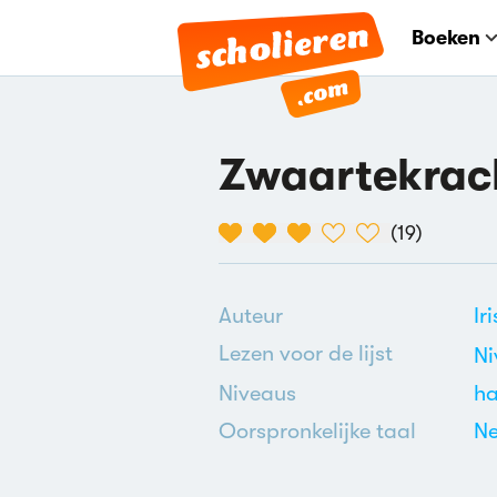
Boeken
Zwaartekrac
(
19
)
Auteur
Ir
Lezen voor de lijst
Ni
Niveaus
h
Oorspronkelijke taal
Ne