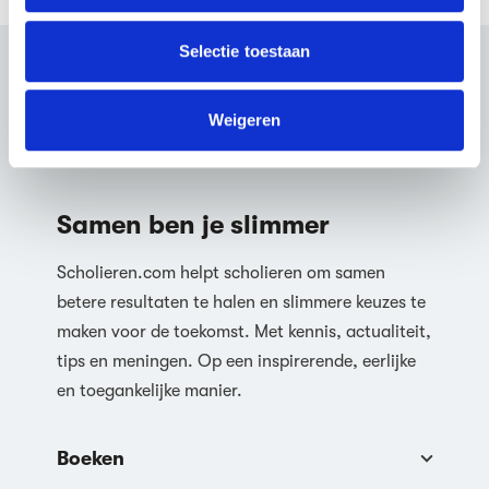
informatie die je aan ze hebt verstrekt of die ze hebben
verzameld op basis van jouw gebruik van hun services.
Selectie toestaan
We werken samen met
63 derden
die uw gegevens
kunnen ontvangen en verwerken.
Weigeren
Samen ben je slimmer
Scholieren.com helpt scholieren om samen
betere resultaten te halen en slimmere keuzes te
maken voor de toekomst. Met kennis, actualiteit,
tips en meningen. Op een inspirerende, eerlijke
en toegankelijke manier.
Boeken