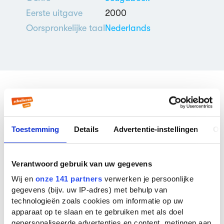
Eerste uitgave
2000
Oorspronkelijke taal
Nederlands
Veelgestelde vragen over
Zeven zinnen en een zoen
Toestemming
Details
Advertentie-instellingen
Ov
Wie schreef Zeven zinnen en een zoen?
Zeven zinnen en een zoen werd geschreven
Verantwoord gebruik van uw gegevens
door
Do van Ranst
. Do van Ranst is nu 52
Wij en
onze 141 partners
verwerken je persoonlijke
jaar oud. Er zijn
11 boeken
van deze auteur
gegevens (bijv. uw IP-adres) met behulp van
bekend bij ons. De bekendste boeken van
technologieën zoals cookies om informatie op uw
deze auteur zijn
Dun
(2006),
Mijn vader zegt
apparaat op te slaan en te gebruiken met als doel
dat wij levens redden
(2004) en
Mombakkes
gepersonaliseerde advertenties en content, metingen aan